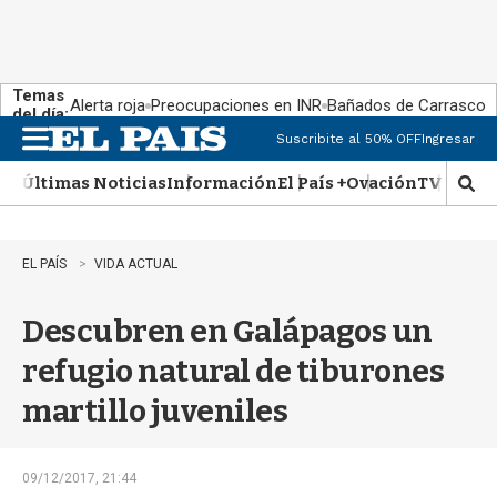
Temas
Alerta roja
Preocupaciones en INR
Bañados de Carrasco
del día:
Suscribite al 50% OFF
Ingresar
M
e
Últimas Noticias
Información
El País +
Ovación
TV Show
n
M
u
o
s
t
EL PAÍS
VIDA ACTUAL
r
a
Descubren en Galápagos un
r
b
refugio natural de tiburones
�
s
martillo juveniles
q
u
e
d
09/12/2017, 21:44