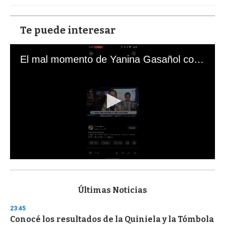
Te puede interesar
El mal momento de Yanina Gasañol con un hincha argentino en "Subrayado"
0
s
e
c
Últimas Noticias
o
n
23:45
d
Conocé los resultados de la Quiniela y la Tómbola
s