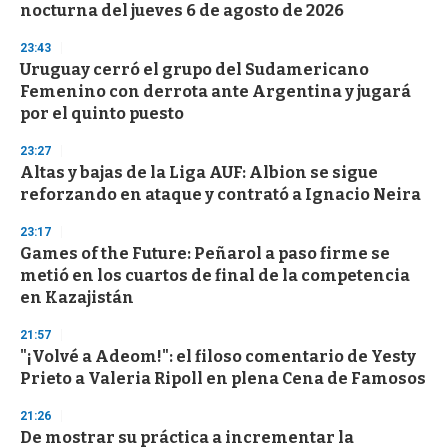
o
nocturna del jueves 6 de agosto de 2026
f
3
23:43
3
s
Uruguay cerró el grupo del Sudamericano
e
Femenino con derrota ante Argentina y jugará
c
por el quinto puesto
o
n
d
23:27
s
Altas y bajas de la Liga AUF: Albion se sigue
reforzando en ataque y contrató a Ignacio Neira
23:17
Games of the Future: Peñarol a paso firme se
metió en los cuartos de final de la competencia
en Kazajistán
21:57
"¡Volvé a Adeom!": el filoso comentario de Yesty
Prieto a Valeria Ripoll en plena Cena de Famosos
21:26
De mostrar su práctica a incrementar la