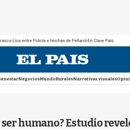
rrasco
Líos entre Policía e hinchas de Peñarol
En Clave País
ienestar
Negocios
Mundo
Rurales
Narrativas visuales
Opin
 ser humano? Estudio revel