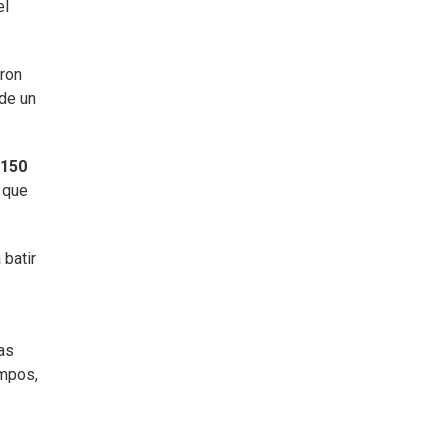
el
aron
 de un
 150
 que
 batir
as
empos,