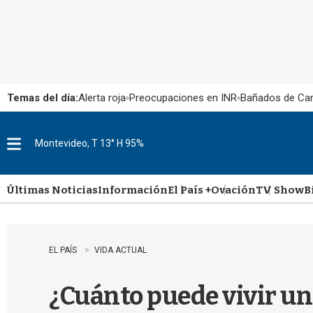
Temas del día:
Alerta roja
Preocupaciones en INR
Bañados de Ca
Montevideo, T 13° H 95%
M
e
n
u
Últimas Noticias
Información
El País +
Ovación
TV Show
B
EL PAÍS
VIDA ACTUAL
¿Cuánto puede vivir un