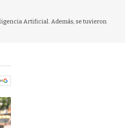
s
q
u
e
igencia Artificial. Además, se tuvieron
d
a
 en