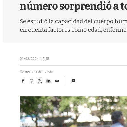
número sorprendió a t
Se estudió la capacidad del cuerpo huma
en cuenta factores como edad, enfermeda
01/03/2024, 14:45
Compartir esta noticia
F
W
T
L
E
a
h
w
i
m
c
a
i
n
a
e
t
t
k
i
b
s
t
e
l
o
A
e
d
o
p
r
I
k
p
n