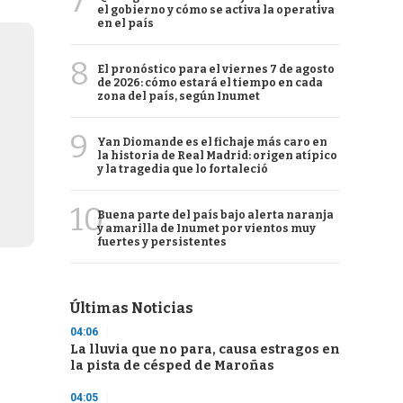
7
el gobierno y cómo se activa la operativa
en el país
8
El pronóstico para el viernes 7 de agosto
de 2026: cómo estará el tiempo en cada
zona del país, según Inumet
9
Yan Diomande es el fichaje más caro en
la historia de Real Madrid: origen atípico
y la tragedia que lo fortaleció
10
Buena parte del país bajo alerta naranja
y amarilla de Inumet por vientos muy
fuertes y persistentes
Últimas Noticias
04:06
La lluvia que no para, causa estragos en
la pista de césped de Maroñas
04:05