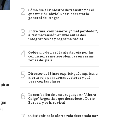
2
Cómo fue el siniestro de tránsito por el
que murió Gabriel Rossi, secretario
general de Drogas
3
Entre "mal compañero" y "mal perdedor",
altísima tensión en vivo entre dos
integrantes de programa radial
4
Gobierno declaró la alerta roja por las
condiciones meteorológicas en varias
zonas del país
5
Director del Sinae explicó qué implica la
alerta roja para zonas costeras y qué
pasa con las clases
spirar
6
La confesión de una uruguaya en "Ahora
Caigo" Argentina que descolocó a Darío
egar
Barassi y se hizo viral
s,
Qué significa la alerta roja decretada por