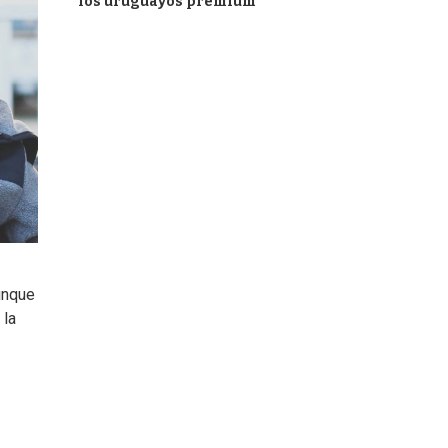
los uruguayos premium
unque
 la