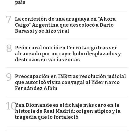
país
7
La confesión de una uruguaya en "Ahora
Caigo" Argentina que descolocó a Darío
Barassi y se hizo viral
8
Peón rural murió en Cerro Largo tras ser
alcanzado por un rayo; hubo desplazados y
destrozos en varias zonas
9
Preocupación en INR tras resolución judicial
que autorizó visita conyugal al líder narco
Fernández Albín
10
Yan Diomande es el fichaje más caro en la
historia de Real Madrid: origen atípico y la
tragedia que lo fortaleció