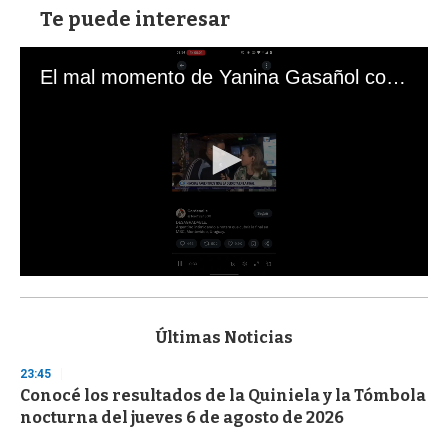
Te puede interesar
El mal momento de Yanina Gasañol con un hincha argentino en "Subrayado"
0
s
e
c
Últimas Noticias
o
n
23:45
d
Conocé los resultados de la Quiniela y la Tómbola
s
o
nocturna del jueves 6 de agosto de 2026
f
3