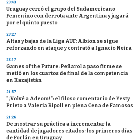
23:43
3
s
Uruguay cerró el grupo del Sudamericano
e
Femenino con derrota ante Argentina y jugará
c
por el quinto puesto
o
n
d
23:27
s
Altas y bajas de la Liga AUF: Albion se sigue
reforzando en ataque y contrató a Ignacio Neira
23:17
Games of the Future: Peñarol a paso firme se
metió en los cuartos de final de la competencia
en Kazajistán
21:57
"¡Volvé a Adeom!": el filoso comentario de Yesty
Prieto a Valeria Ripoll en plena Cena de Famosos
21:26
De mostrar su práctica a incrementar la
cantidad de jugadores citados: los primeros días
de Forlán en Uruguay