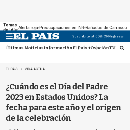
Temas
Alerta roja
Preocupaciones en INR
Bañados de Carrasco
del día:
Suscribite al 50% OFF
Ingresar
M
e
Últimas Noticias
Información
El País +
Ovación
TV Show
n
M
u
o
s
t
EL PAÍS
VIDA ACTUAL
r
a
¿Cuándo es el Día del Padre
r
b
2023 en Estados Unidos? La
�
s
fecha para este año y el origen
q
u
de la celebración
e
d