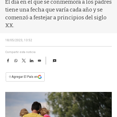
a
El día en el que se conmemora a los padres
tiene una fecha que varía cada año y se
comenzó a festejar a principios del siglo
XX.
18/05/2023, 13:52
Compartir esta noticia
F
W
T
L
E
a
h
w
i
m
c
a
i
n
a
e
t
t
k
i
+
Agregar El País en
b
s
t
e
l
o
A
e
d
o
p
r
I
k
p
n