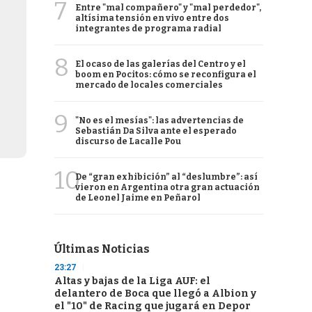
7
Entre "mal compañero" y "mal perdedor",
altísima tensión en vivo entre dos
integrantes de programa radial
8
El ocaso de las galerías del Centro y el
boom en Pocitos: cómo se reconfigura el
mercado de locales comerciales
9
"No es el mesías": las advertencias de
Sebastián Da Silva ante el esperado
discurso de Lacalle Pou
10
De “gran exhibición” al “deslumbre”: así
vieron en Argentina otra gran actuación
de Leonel Jaime en Peñarol
Últimas Noticias
23:27
Altas y bajas de la Liga AUF: el
delantero de Boca que llegó a Albion y
el "10" de Racing que jugará en Depor