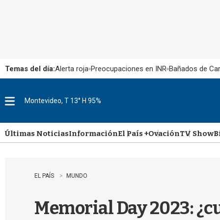
Temas del día:
Alerta roja
Preocupaciones en INR
Bañados de Ca
Montevideo, T 13° H 95%
M
e
n
u
Últimas Noticias
Información
El País +
Ovación
TV Show
B
EL PAÍS
MUNDO
Memorial Day 2023: ¿c