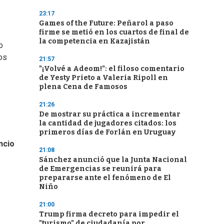
23:17
Games of the Future: Peñarol a paso
firme se metió en los cuartos de final de
la competencia en Kazajistán
o
ros
21:57
"¡Volvé a Adeom!": el filoso comentario
de Yesty Prieto a Valeria Ripoll en
plena Cena de Famosos
21:26
De mostrar su práctica a incrementar
la cantidad de jugadores citados: los
primeros días de Forlán en Uruguay
ncio
21:08
e
Sánchez anunció que la Junta Nacional
de Emergencias se reunirá para
prepararse ante el fenómeno de El
Niño
21:00
Trump firma decreto para impedir el
"turismo" de ciudadanía por