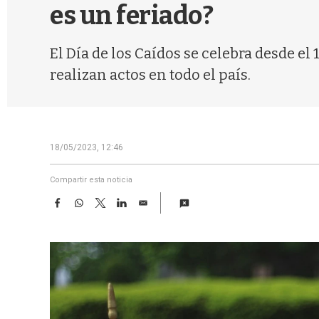
es un feriado?
El Día de los Caídos se celebra desde el 
realizan actos en todo el país.
18/05/2023, 12:46
Compartir esta noticia
F
W
T
L
E
a
h
w
i
m
c
a
i
n
a
e
t
t
k
i
b
s
t
e
l
o
A
e
d
o
p
r
I
k
p
n