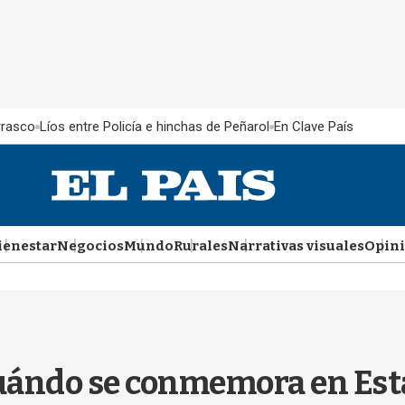
rrasco
Líos entre Policía e hinchas de Peñarol
En Clave País
ienestar
Negocios
Mundo
Rurales
Narrativas visuales
Opin
uándo se conmemora en Est