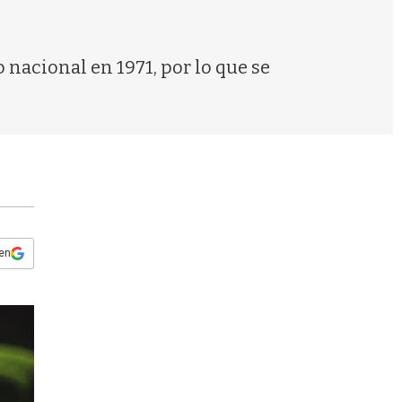
s
q
u
e
o nacional en 1971, por lo que se
d
a
 en