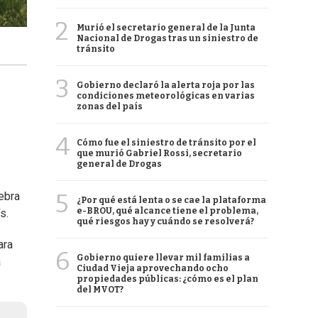
2
Murió el secretario general de la Junta
Nacional de Drogas tras un siniestro de
tránsito
3
Gobierno declaró la alerta roja por las
condiciones meteorológicas en varias
zonas del país
4
Cómo fue el siniestro de tránsito por el
que murió Gabriel Rossi, secretario
general de Drogas
5
lebra
¿Por qué está lenta o se cae la plataforma
e-BROU, qué alcance tiene el problema,
s.
qué riesgos hay y cuándo se resolverá?
ara
6
Gobierno quiere llevar mil familias a
a
Ciudad Vieja aprovechando ocho
propiedades públicas: ¿cómo es el plan
del MVOT?