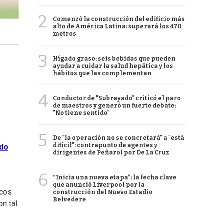
2
Comenzó la construcción del edificio más
alto de América Latina: superará los 470
metros
3
Hígado graso: seis bebidas que pueden
ayudar a cuidar la salud hepática y los
hábitos que las complementan
4
Conductor de "Subrayado" criticó el paro
de maestros y generó un fuerte debate:
"No tiene sentido"
5
De "la operación no se concretará" a "está
difícil": contrapunto de agentes y
ndo
dirigentes de Peñarol por De La Cruz
6
“Inicia una nueva etapa”: la fecha clave
que anunció Liverpool por la
icos
construcción del Nuevo Estadio
Belvedere
n tal