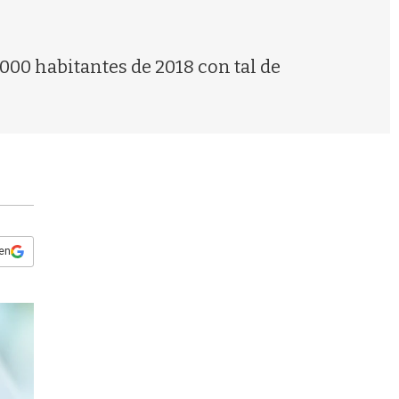
s
q
u
e
000 habitantes de 2018 con tal de
d
a
 en