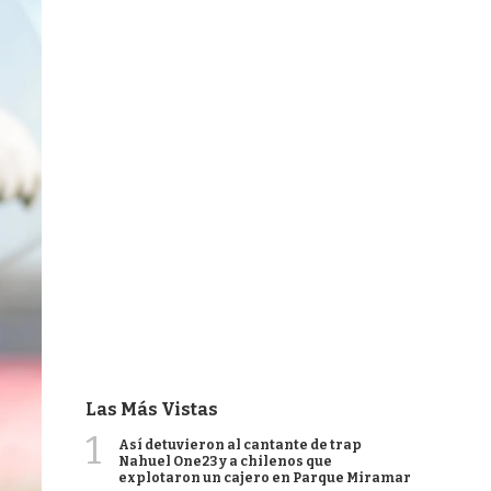
Las Más Vistas
1
Así detuvieron al cantante de trap
Nahuel One23 y a chilenos que
explotaron un cajero en Parque Miramar