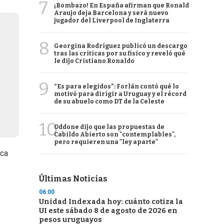
7
¡Bombazo! En España afirman que Ronald
Araujo deja Barcelona y será nuevo
jugador del Liverpool de Inglaterra
8
Georgina Rodríguez publicó un descargo
tras las críticas por su físico y reveló qué
le dijo Cristiano Ronaldo
9
“Es para elegidos”: Forlán contó qué lo
motivó para dirigir a Uruguay y el récord
de su abuelo como DT de la Celeste
10
Oddone dijo que las propuestas de
Cabildo Abierto son "contemplables",
pero requieren una "ley aparte"
ica
Últimas Noticias
06:00
Unidad Indexada hoy: cuánto cotiza la
UI este sábado 8 de agosto de 2026 en
pesos uruguayos