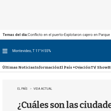
Temas del día:
Conflicto en el puerto
Explotaron cajero en Parque
Montevideo, T 11° H 55%
M
e
n
u
Últimas Noticias
Información
El País +
Ovación
TV Show
B
EL PAÍS
VIDA ACTUAL
¿Cuáles son las ciudad