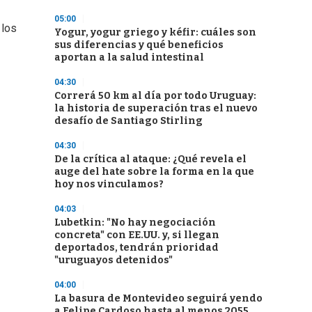
05:00
los
Yogur, yogur griego y kéfir: cuáles son
sus diferencias y qué beneficios
aportan a la salud intestinal
04:30
Correrá 50 km al día por todo Uruguay:
la historia de superación tras el nuevo
desafío de Santiago Stirling
04:30
De la crítica al ataque: ¿Qué revela el
auge del hate sobre la forma en la que
hoy nos vinculamos?
04:03
Lubetkin: "No hay negociación
concreta" con EE.UU. y, si llegan
deportados, tendrán prioridad
"uruguayos detenidos"
04:00
La basura de Montevideo seguirá yendo
a Felipe Cardoso hasta al menos 2055,