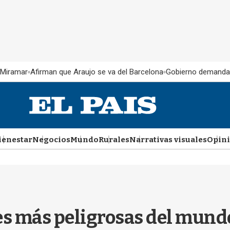
 Miramar
Afirman que Araujo se va del Barcelona
Gobierno demanda
ienestar
Negocios
Mundo
Rurales
Narrativas visuales
Opin
es más peligrosas del mund