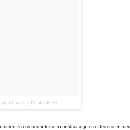
e.s)
el
Ene 31, 2018 at 8:52 PST
piedades es comprometerse a construir algo en el terreno en me