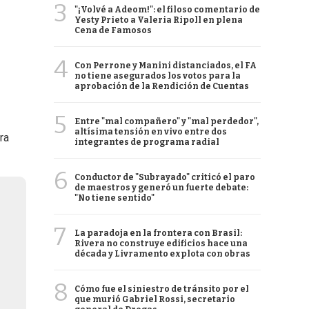
3
"¡Volvé a Adeom!": el filoso comentario de
Yesty Prieto a Valeria Ripoll en plena
Cena de Famosos
4
Con Perrone y Manini distanciados, el FA
no tiene asegurados los votos para la
aprobación de la Rendición de Cuentas
5
Entre "mal compañero" y "mal perdedor",
altísima tensión en vivo entre dos
ra
integrantes de programa radial
6
Conductor de "Subrayado" criticó el paro
de maestros y generó un fuerte debate:
"No tiene sentido"
7
La paradoja en la frontera con Brasil:
Rivera no construye edificios hace una
década y Livramento explota con obras
8
Cómo fue el siniestro de tránsito por el
que murió Gabriel Rossi, secretario