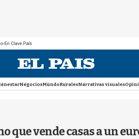
ño
En Clave País
ienestar
Negocios
Mundo
Rurales
Narrativas visuales
Opin
no que vende casas a un euro