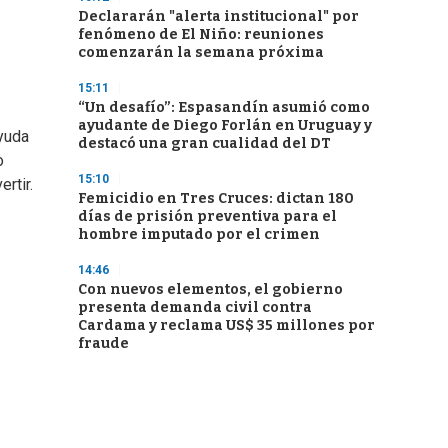
Declararán "alerta institucional" por
fenómeno de El Niño: reuniones
comenzarán la semana próxima
15:11
“Un desafío”: Espasandín asumió como
ayudante de Diego Forlán en Uruguay y
ayuda
destacó una gran cualidad del DT
o
15:10
rtir.
Femicidio en Tres Cruces: dictan 180
días de prisión preventiva para el
hombre imputado por el crimen
14:46
Con nuevos elementos, el gobierno
presenta demanda civil contra
Cardama y reclama US$ 35 millones por
fraude