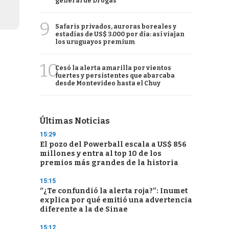
general de Drogas
9
Safaris privados, auroras boreales y
estadías de US$ 3.000 por día: así viajan
los uruguayos premium
10
Cesó la alerta amarilla por vientos
fuertes y persistentes que abarcaba
desde Montevideo hasta el Chuy
Últimas Noticias
15:29
El pozo del Powerball escala a US$ 856
millones y entra al top 10 de los
premios más grandes de la historia
15:15
“¿Te confundió la alerta roja?”: Inumet
explica por qué emitió una advertencia
diferente a la de Sinae
15:12