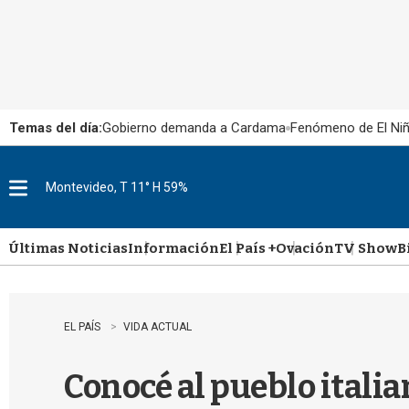
Temas del día:
Gobierno demanda a Cardama
Fenómeno de El Ni
Montevideo, T 11° H 59%
M
e
n
u
Últimas Noticias
Información
El País +
Ovación
TV Show
B
EL PAÍS
VIDA ACTUAL
Conocé al pueblo italia