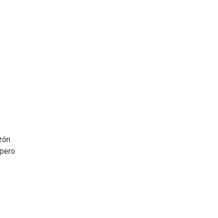
zón
 pero