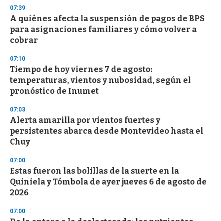
d
07:39
s
A quiénes afecta la suspensión de pagos de BPS
para asignaciones familiares y cómo volver a
cobrar
07:10
Tiempo de hoy viernes 7 de agosto:
temperaturas, vientos y nubosidad, según el
pronóstico de Inumet
07:03
Alerta amarilla por vientos fuertes y
persistentes abarca desde Montevideo hasta el
Chuy
07:00
Estas fueron las bolillas de la suerte en la
Quiniela y Tómbola de ayer jueves 6 de agosto de
2026
07:00