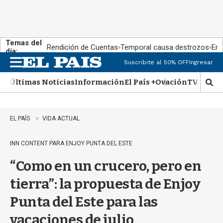
Temas del
Rendición de Cuentas
Temporal causa destrozos
En 
día:
Suscribite al 50% OFF
Ingresar
M
e
Últimas Noticias
Información
El País +
Ovación
TV Show
n
M
u
o
s
t
EL PAÍS
VIDA ACTUAL
r
a
INN CONTENT PARA ENJOY PUNTA DEL ESTE
r
b
“Como en un crucero, pero en
�
s
tierra”: la propuesta de Enjoy
q
u
Punta del Este para las
e
d
vacaciones de julio