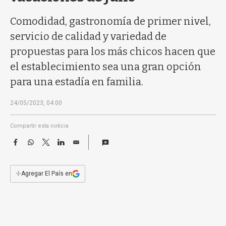
a
Comodidad, gastronomía de primer nivel,
servicio de calidad y variedad de
propuestas para los más chicos hacen que
el establecimiento sea una gran opción
para una estadía en familia.
24/05/2023, 04:00
Compartir esta noticia
F
W
T
L
E
a
h
w
i
m
c
a
i
n
a
e
t
t
k
i
+
Agregar El País en
b
s
t
e
l
o
A
e
d
o
p
r
I
k
p
n