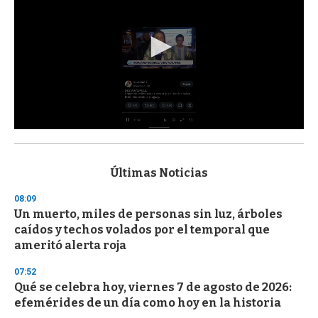
0
s
e
c
Últimas Noticias
o
n
08:09
d
Un muerto, miles de personas sin luz, árboles
s
o
caídos y techos volados por el temporal que
f
ameritó alerta roja
3
3
s
07:52
e
Qué se celebra hoy, viernes 7 de agosto de 2026:
c
efemérides de un día como hoy en la historia
o
n