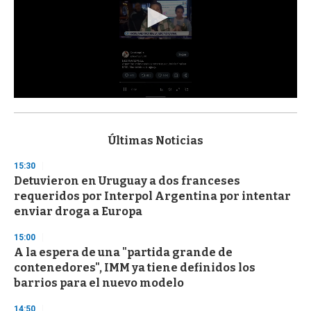
0
s
e
c
Últimas Noticias
o
n
15:30
d
Detuvieron en Uruguay a dos franceses
s
o
requeridos por Interpol Argentina por intentar
f
enviar droga a Europa
3
3
s
15:00
e
A la espera de una "partida grande de
c
contenedores", IMM ya tiene definidos los
o
n
barrios para el nuevo modelo
d
s
14:50