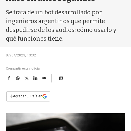
a
Se trata de un bot desarrollado por
ingenieros argentinos que permite
despedirse de los audios: cómo usarlo y
qué funciones tiene.
07/04/2023, 13:32
Compartir esta noticia
F
W
T
L
E
a
h
w
i
m
c
a
i
n
a
e
t
t
k
i
+
Agregar El País en
b
s
t
e
l
o
A
e
d
o
p
r
I
k
p
n