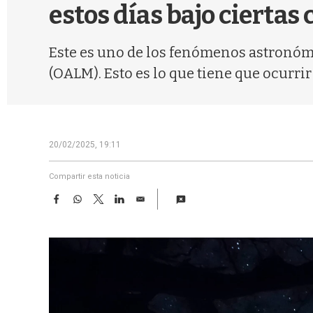
estos días bajo ciertas
Este es uno de los fenómenos astronóm
(OALM). Esto es lo que tiene que ocurrir
20/02/2025, 19:11
Compartir esta noticia
F
W
T
L
E
a
h
w
i
m
c
a
i
n
a
e
t
t
k
i
b
s
t
e
l
o
A
e
d
o
p
r
I
k
p
n