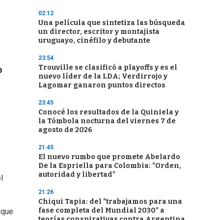
02:12
Una película que sintetiza las búsqueda
un director, escritor y montajista
uruguayo, cinéfilo y debutante
23:54
Trouville se clasificó a playoffs y es el
o
nuevo líder de la LDA; Verdirrojo y
Lagomar ganaron puntos directos
23:45
Conocé los resultados de la Quiniela y
la Tómbola nocturna del viernes 7 de
agosto de 2026
21:45
El nuevo rumbo que promete Abelardo
De la Espriella para Colombia: "Orden,
autoridad y libertad"
l
21:26
Chiqui Tapia: del "trabajamos para una
fase completa del Mundial 2030" a
 que
teorías conspirativas contra Argentina