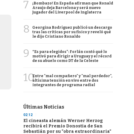
7
¡Bombazo! En España afirman que Ronald
Araujo deja Barcelona y será nuevo
jugador del Liverpool de Inglaterra
8
Georgina Rodríguez publicó un descargo
tras las críticas por su físico y reveló qué
le dijo Cristiano Ronaldo
9
“Es para elegidos”: Forlán contó qué lo
motivó para dirigir a Uruguay y el récord
de su abuelo como DT de la Celeste
10
Entre "mal compañero" y "mal perdedor",
altísima tensión en vivo entre dos
integrantes de programa radial
Últimas Noticias
02:12
El cineasta alemán Werner Herzog
recibirá el Premio Donostia de San
Sebastián por su "obra extraordinaria"