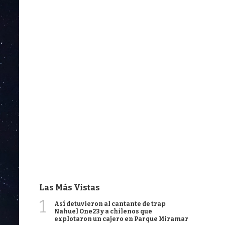
Las Más Vistas
1
Así detuvieron al cantante de trap
Nahuel One23 y a chilenos que
explotaron un cajero en Parque Miramar