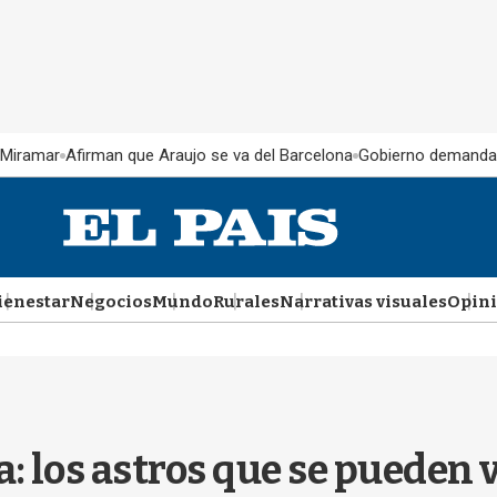
 Miramar
Afirman que Araujo se va del Barcelona
Gobierno demanda
ienestar
Negocios
Mundo
Rurales
Narrativas visuales
Opin
ta: los astros que se puede