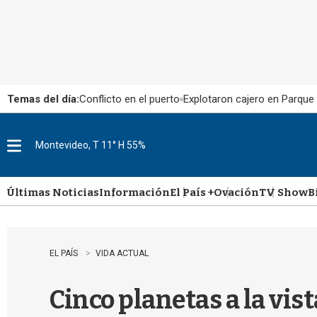
Temas del día:
Conflicto en el puerto
Explotaron cajero en Parque
Montevideo, T 11° H 55%
M
e
n
u
Últimas Noticias
Información
El País +
Ovación
TV Show
B
EL PAÍS
VIDA ACTUAL
Cinco planetas a la vis