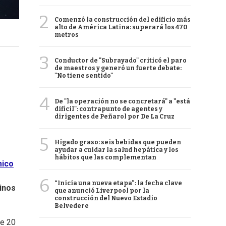
2
Comenzó la construcción del edificio más
alto de América Latina: superará los 470
metros
3
Conductor de "Subrayado" criticó el paro
de maestros y generó un fuerte debate:
"No tiene sentido"
4
De "la operación no se concretará" a "está
difícil": contrapunto de agentes y
dirigentes de Peñarol por De La Cruz
5
Hígado graso: seis bebidas que pueden
ayudar a cuidar la salud hepática y los
hábitos que las complementan
mico
6
“Inicia una nueva etapa”: la fecha clave
inos
que anunció Liverpool por la
construcción del Nuevo Estadio
Belvedere
te 20