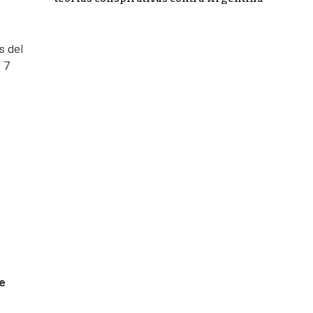
s del
 7
de