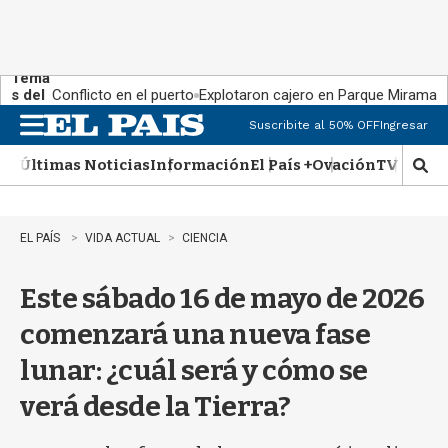
Tema
s del
Conflicto en el puerto
Explotaron cajero en Parque Miramar
día:
Suscribite al 50% OFF
Ingresar
M
e
Últimas Noticias
Información
El País +
Ovación
TV Show
n
M
u
o
s
t
EL PAÍS
VIDA ACTUAL
CIENCIA
r
a
Este sábado 16 de mayo de 2026
r
b
comenzará una nueva fase
�
s
lunar: ¿cuál será y cómo se
q
u
verá desde la Tierra?
e
d