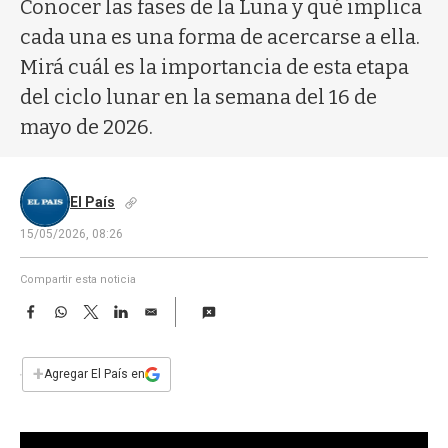
a
Conocer las fases de la Luna y qué implica
cada una es una forma de acercarse a ella.
Mirá cuál es la importancia de esta etapa
del ciclo lunar en la semana del 16 de
mayo de 2026.
El País
15/05/2026, 08:26
Compartir esta noticia
F
W
T
L
E
a
h
w
i
m
c
a
i
n
a
e
t
t
k
i
+
Agregar El País en
b
s
t
e
l
o
A
e
d
o
p
r
I
k
p
n