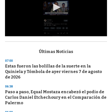
0
s
e
c
Últimas Noticias
o
n
07:00
d
Estas fueron las bolillas de la suerte en la
s
o
Quiniela y Tómbola de ayer viernes 7 de agosto
f
de 2026
3
3
s
06:38
e
Paso a paso, Equal Mostaza encabezó el podio de
c
Carlos Daniel Etchechoury en el Comparación de
o
n
Palermo
d
s