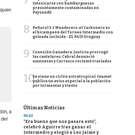
7
intoxicarse con hamburguesas
presuntamente contaminadas en
 quien
Paysandú
8
Peñarol 5-1 Wanderers: el Carbonero es
el bicampeón del Torneo Intermedio con
goleada incluida - EL PAÍS Uruguay
9
Conexión Ganadera: Justicia prorrogó
las cautelares; Cabral denunció
amenazas y Carrasco reclamó traslados
10
Se viene un ciclón extratropical: Inumet
publica un aviso especial a la población
por tormentas y viento
Últimas Noticias
dón, a
00:42
 del
"Era bueno que nos pasara esto",
celebró Aguirre tras ganar el
Intermedio y elogió a Leo Jaime y