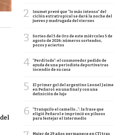
2
Inumet prevé que "lo más intenso" del
ciclón extratropical se dará la noche del
jueves y madrugada del viernes
3
Sorteo del 5 de Oro de este miércoles 5 de
agosto de 2026: números sorteados,
pozos y aciertos
4
"Perdí todo": el conmovedor pedido de
ayuda de una periodista deportiva tras
incendio de su casa
5
El primer gol del argentino Leonel Jaime
en Peñarol: en una final y con una
definición de lujo
6
"Tranquilo el camello...": la frase que
eligió Peñarol e imprimió en pilusos
 del
para festejar el Intermedio
Mujer de 29 años permanece en CTI tras