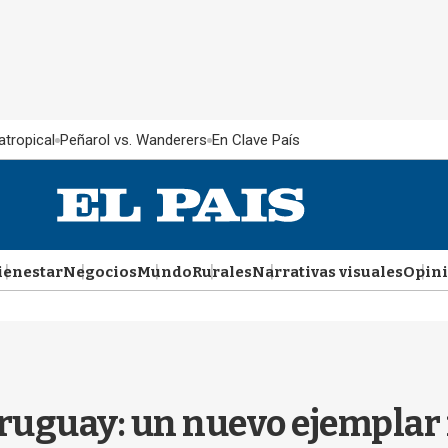
atropical
Peñarol vs. Wanderers
En Clave País
ienestar
Negocios
Mundo
Rurales
Narrativas visuales
Opin
ruguay: un nuevo ejemplar 