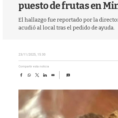
puesto de frutas en Mi
El hallazgo fue reportado por la direct
acudió al local tras el pedido de ayuda.
23/11/2025, 15:30
Compartir esta noticia
F
W
T
L
E
a
h
w
i
m
c
a
i
n
a
e
t
t
k
i
b
s
t
e
l
o
A
e
d
o
p
r
I
k
p
n