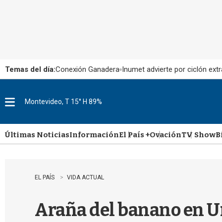
Temas del día:
Conexión Ganadera
Inumet advierte por ciclón extr
Montevideo, T 15° H 89%
M
e
n
u
Últimas Noticias
Información
El País +
Ovación
TV Show
B
EL PAÍS
VIDA ACTUAL
Araña del banano en U