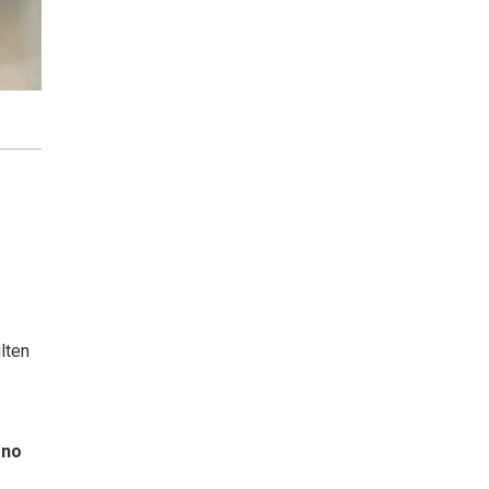
lten
ano