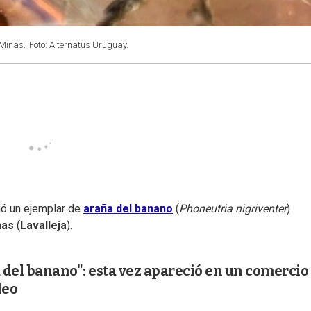
 Minas.
Foto: Alternatus Uruguay.
ió un ejemplar de
araña del banano
(
Phoneutria nigriventer
)
nas
(
Lavalleja
).
del banano": esta vez apareció en un comercio
deo