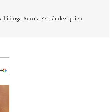
s
q
u
e
 la bióloga Aurora Fernández, quien
d
a
 en