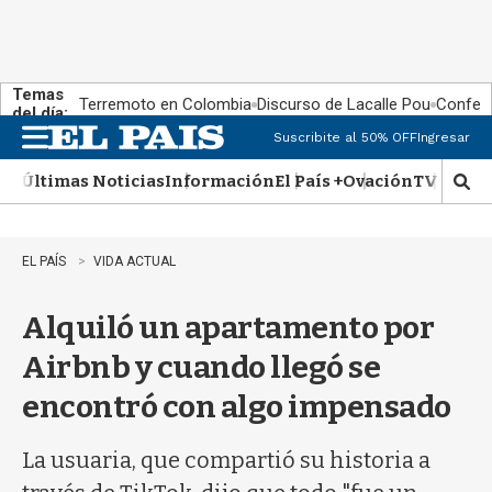
Temas
Terremoto en Colombia
Discurso de Lacalle Pou
Confere
del día:
Suscribite al 50% OFF
Ingresar
M
e
Últimas Noticias
Información
El País +
Ovación
TV Show
n
M
u
o
s
t
EL PAÍS
VIDA ACTUAL
r
a
Alquiló un apartamento por
r
b
Airbnb y cuando llegó se
�
s
encontró con algo impensado
q
u
e
La usuaria, que compartió su historia a
d