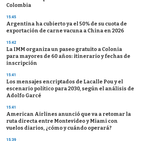
n
Colombia
d
s
15:45
Argentina ha cubierto ya el 50% de su cuota de
exportación de carne vacuna a China en 2026
15:42
La IMM organiza un paseo gratuito a Colonia
para mayores de 60 años: itinerario y fechas de
inscripción
15:41
Los mensajes encriptados de Lacalle Pou y el
escenario político para 2030, según el análisis de
Adolfo Garcé
15:41
American Airlines anunció que va a retomar la
ruta directa entre Montevideo y Miami con
vuelos diarios, ¿cómo y cuándo operará?
15:39