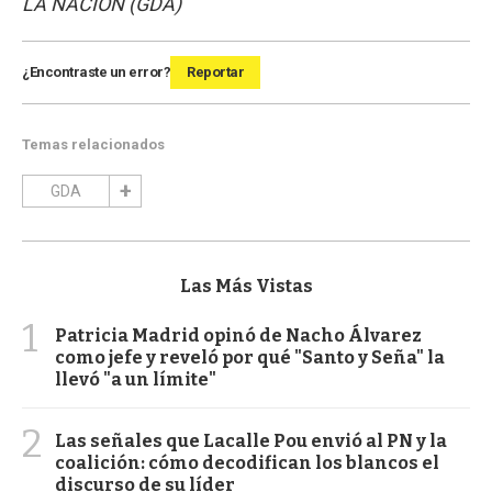
LA NACIÓN (GDA)
¿Encontraste un error?
Reportar
Temas relacionados
GDA
Las Más Vistas
1
Patricia Madrid opinó de Nacho Álvarez
como jefe y reveló por qué "Santo y Seña" la
llevó "a un límite"
2
Las señales que Lacalle Pou envió al PN y la
coalición: cómo decodifican los blancos el
discurso de su líder