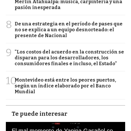
Merlín Atahualpa: música, carpintería y una
pasión inesperada
8
De una estrategia en el período de pases que
no se explica a un equipo desnorteado: el
presente de Nacional
9
"Los costos del acuerdo en la construcción se
disparan para los desarrolladores, los
consumidores finales e incluso, el Estado"
10
Montevideo está entre los peores puertos,
según un índice elaborado por el Banco
Mundial
Te puede interesar
El mal momento de Yanina Gasañol con un hincha argentino en "Subrayado"