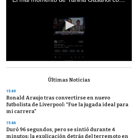
0
s
e
c
Últimas Noticias
o
n
15:49
d
Ronald Araujo tras convertirse en nuevo
s
o
futbolista de Liverpool: “Fue la jugada ideal para
f
mi carrera”
3
3
s
15:46
e
Duró 96 segundos, pero se sintió durante 4
c
minutos: la explicación detrás del terremoto en
o