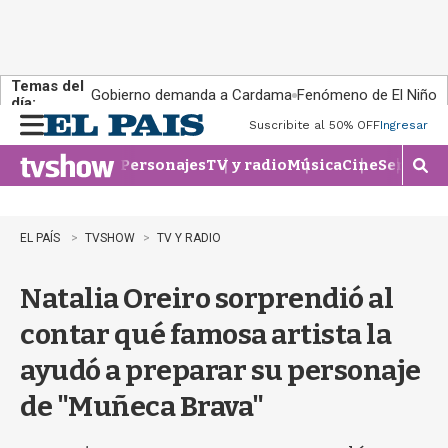
Temas del
Gobierno demanda a Cardama
Fenómeno de El Niño
día:
Suscribite al 50% OFF
Ingresar
M
e
Personajes
TV y radio
Música
Cine
Series
Te
n
M
u
o
s
t
EL PAÍS
TVSHOW
TV Y RADIO
r
a
Natalia Oreiro sorprendió al
r
b
contar qué famosa artista la
�
s
ayudó a preparar su personaje
q
u
de "Muñeca Brava"
e
d