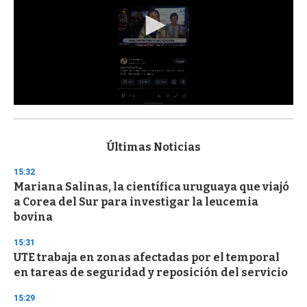
0
s
e
c
Últimas Noticias
o
n
15:32
d
Mariana Salinas, la científica uruguaya que viajó
s
o
a Corea del Sur para investigar la leucemia
f
bovina
3
3
s
15:31
e
UTE trabaja en zonas afectadas por el temporal
c
en tareas de seguridad y reposición del servicio
o
n
d
15:29
s