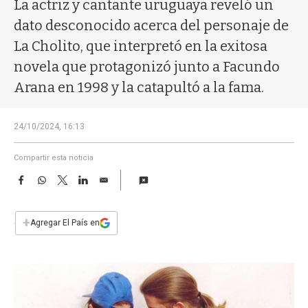
a
La actriz y cantante uruguaya reveló un
dato desconocido acerca del personaje de
La Cholito, que interpretó en la exitosa
novela que protagonizó junto a Facundo
Arana en 1998 y la catapultó a la fama.
24/10/2024, 16:13
Compartir esta noticia
F
W
T
L
E
a
h
w
i
m
c
a
i
n
a
e
t
t
k
i
+
Agregar El País en
b
s
t
e
l
o
A
e
d
o
p
r
I
k
p
n