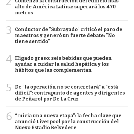
2
Comenzó la construcción del edificio más
alto de América Latina: superará los 470
metros
3
Conductor de "Subrayado" criticó el paro de
maestros y generó un fuerte debate: "No
tiene sentido"
4
Hígado graso: seis bebidas que pueden
ayudar a cuidar la salud hepática y los
hábitos que las complementan
5
De "la operación no se concretará" a "está
difícil": contrapunto de agentes y dirigentes
de Peñarol por De La Cruz
6
“Inicia una nueva etapa”: la fecha clave que
anunció Liverpool por la construcción del
Nuevo Estadio Belvedere