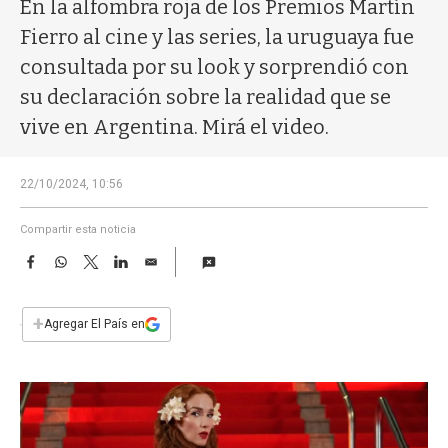
a
En la alfombra roja de los Premios Martín
Fierro al cine y las series, la uruguaya fue
consultada por su look y sorprendió con
su declaración sobre la realidad que se
vive en Argentina. Mirá el video.
22/10/2024, 10:56
Compartir esta noticia
F
W
T
L
E
a
h
w
i
m
c
a
i
n
a
e
t
t
k
i
+
Agregar El País en
b
s
t
e
l
o
A
e
d
o
p
r
I
k
p
n