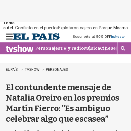
Tema
s del
Conflicto en el puerto
Explotaron cajero en Parque Miramar
día:
Suscribite al 50% OFF
Ingresar
M
e
Personajes
TV y radio
Música
Cine
Series
Te
n
M
u
o
s
t
EL PAÍS
TVSHOW
PERSONAJES
r
a
El contundente mensaje de
r
b
Natalia Oreiro en los premios
�
s
Martín Fierro: "Es ambiguo
q
u
celebrar algo que escasea”
e
d