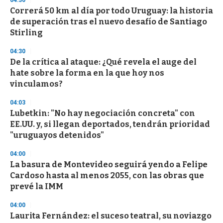
04:30
e
Correrá 50 km al día por todo Uruguay: la historia
c
de superación tras el nuevo desafío de Santiago
o
n
Stirling
d
s
04:30
De la crítica al ataque: ¿Qué revela el auge del
hate sobre la forma en la que hoy nos
vinculamos?
04:03
Lubetkin: "No hay negociación concreta" con
EE.UU. y, si llegan deportados, tendrán prioridad
"uruguayos detenidos"
04:00
La basura de Montevideo seguirá yendo a Felipe
Cardoso hasta al menos 2055, con las obras que
prevé la IMM
04:00
Laurita Fernández: el suceso teatral, su noviazgo