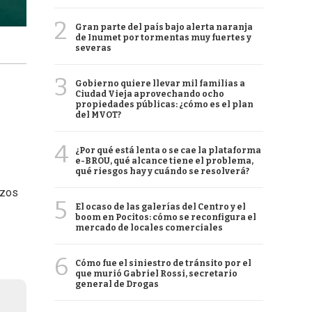
2
Gran parte del país bajo alerta naranja
de Inumet por tormentas muy fuertes y
severas
3
Gobierno quiere llevar mil familias a
Ciudad Vieja aprovechando ocho
propiedades públicas: ¿cómo es el plan
del MVOT?
4
¿Por qué está lenta o se cae la plataforma
e-BROU, qué alcance tiene el problema,
qué riesgos hay y cuándo se resolverá?
nzos
5
El ocaso de las galerías del Centro y el
boom en Pocitos: cómo se reconfigura el
mercado de locales comerciales
6
Cómo fue el siniestro de tránsito por el
que murió Gabriel Rossi, secretario
general de Drogas