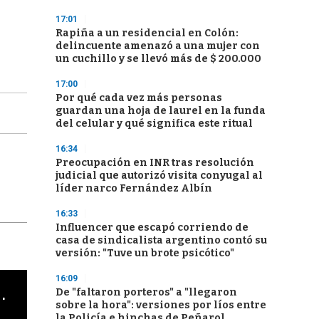
17:01
Rapiña a un residencial en Colón:
delincuente amenazó a una mujer con
un cuchillo y se llevó más de $ 200.000
17:00
Por qué cada vez más personas
guardan una hoja de laurel en la funda
del celular y qué significa este ritual
16:34
Preocupación en INR tras resolución
judicial que autorizó visita conyugal al
líder narco Fernández Albín
16:33
Influencer que escapó corriendo de
casa de sindicalista argentino contó su
versión: "Tuve un brote psicótico"
16:09
cha argentino en "Subrayado"
De "faltaron porteros" a "llegaron
sobre la hora": versiones por líos entre
la Policía e hinchas de Peñarol