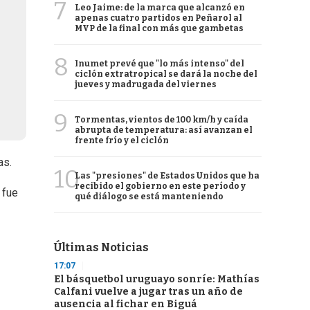
7
Leo Jaime: de la marca que alcanzó en
apenas cuatro partidos en Peñarol al
MVP de la final con más que gambetas
8
Inumet prevé que "lo más intenso" del
ciclón extratropical se dará la noche del
jueves y madrugada del viernes
9
Tormentas, vientos de 100 km/h y caída
abrupta de temperatura: así avanzan el
frente frío y el ciclón
as.
10
Las "presiones" de Estados Unidos que ha
recibido el gobierno en este período y
 fue
qué diálogo se está manteniendo
Últimas Noticias
17:07
El básquetbol uruguayo sonríe: Mathías
Calfani vuelve a jugar tras un año de
ausencia al fichar en Biguá