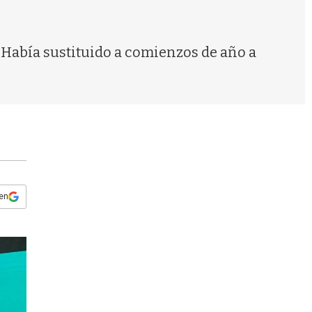
s
q
u
e
. Había sustituido a comienzos de año a
d
a
 en