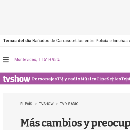
Temas del día:
Bañados de Carrasco
Líos entre Policía e hinchas
Montevideo, T 15° H 95%
M
e
n
u
Personajes
TV y radio
Música
Cine
Series
Tea
EL PAÍS
TVSHOW
TV Y RADIO
Más cambios y preocupa