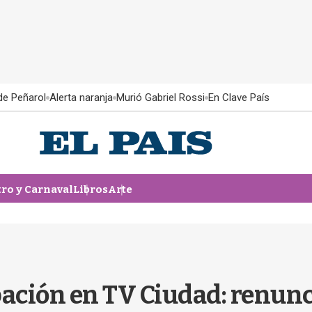
 de Peñarol
Alerta naranja
Murió Gabriel Rossi
En Clave País
tro y Carnaval
Libros
Arte
ción en TV Ciudad: renuncia