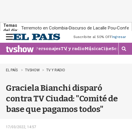
Temas
Terremoto en Colombia
Discurso de Lacalle Pou
Confere
del día:
Suscribite al 50% OFF
Ingresar
M
e
Personajes
TV y radio
Música
Cine
Series
Te
n
M
u
o
s
t
EL PAÍS
TVSHOW
TV Y RADIO
r
a
Graciela Bianchi disparó
r
b
contra TV Ciudad: "Comité de
�
s
base que pagamos todos"
q
u
e
d
17/03/2022, 14:57