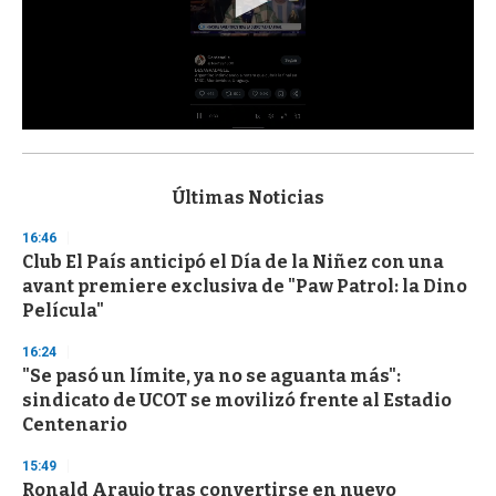
0
s
e
c
Últimas Noticias
o
n
16:46
d
Club El País anticipó el Día de la Niñez con una
s
o
avant premiere exclusiva de "Paw Patrol: la Dino
f
Película"
3
3
s
16:24
e
"Se pasó un límite, ya no se aguanta más":
c
sindicato de UCOT se movilizó frente al Estadio
o
n
Centenario
d
s
15:49
Ronald Araujo tras convertirse en nuevo