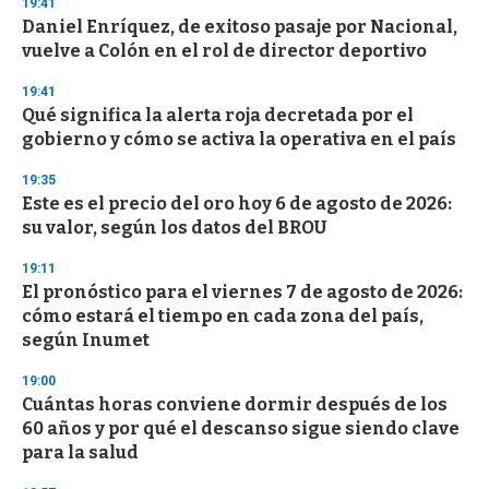
19:41
d
Daniel Enríquez, de exitoso pasaje por Nacional,
s
o
vuelve a Colón en el rol de director deportivo
f
3
19:41
3
s
Qué significa la alerta roja decretada por el
e
gobierno y cómo se activa la operativa en el país
c
o
19:35
n
d
Este es el precio del oro hoy 6 de agosto de 2026:
s
su valor, según los datos del BROU
19:11
El pronóstico para el viernes 7 de agosto de 2026:
cómo estará el tiempo en cada zona del país,
según Inumet
19:00
Cuántas horas conviene dormir después de los
60 años y por qué el descanso sigue siendo clave
para la salud