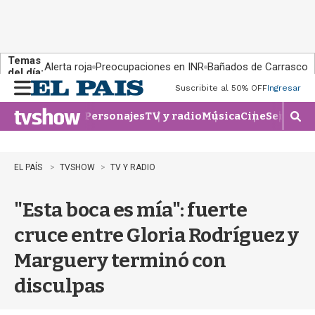
Temas
Alerta roja
Preocupaciones en INR
Bañados de Carrasco
del día:
Suscribite al 50% OFF
Ingresar
M
e
Personajes
TV y radio
Música
Cine
Series
Te
n
M
u
o
s
t
EL PAÍS
TVSHOW
TV Y RADIO
r
a
"Esta boca es mía": fuerte
r
b
cruce entre Gloria Rodríguez y
�
s
Marguery terminó con
q
u
disculpas
e
d