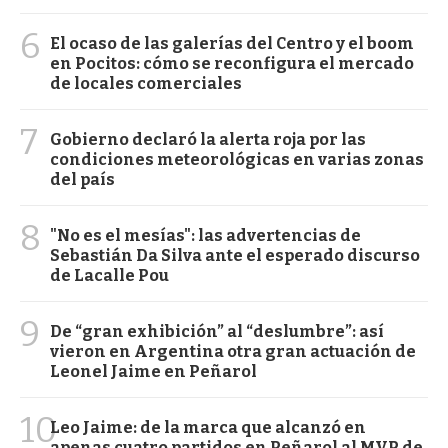
6
El ocaso de las galerías del Centro y el boom
en Pocitos: cómo se reconfigura el mercado
de locales comerciales
7
Gobierno declaró la alerta roja por las
condiciones meteorológicas en varias zonas
del país
8
"No es el mesías": las advertencias de
Sebastián Da Silva ante el esperado discurso
de Lacalle Pou
9
De “gran exhibición” al “deslumbre”: así
vieron en Argentina otra gran actuación de
Leonel Jaime en Peñarol
10
Leo Jaime: de la marca que alcanzó en
apenas cuatro partidos en Peñarol al MVP de