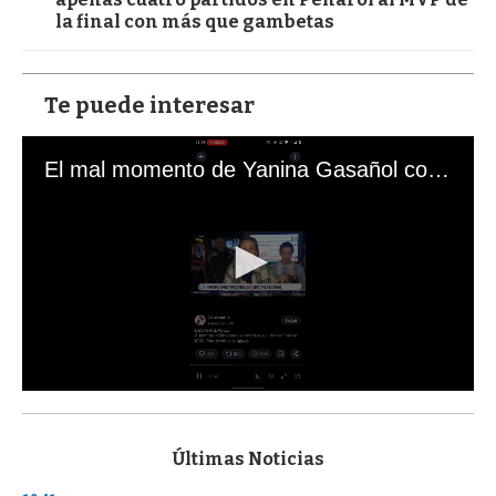
la final con más que gambetas
Te puede interesar
El mal momento de Yanina Gasañol con un hincha argentino en "Subrayado"
0
s
e
c
Últimas Noticias
o
n