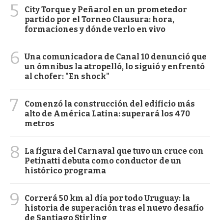
5
City Torque y Peñarol en un prometedor
partido por el Torneo Clausura: hora,
formaciones y dónde verlo en vivo
6
Una comunicadora de Canal 10 denunció que
un ómnibus la atropelló, lo siguió y enfrentó
al chofer: "En shock"
7
Comenzó la construcción del edificio más
alto de América Latina: superará los 470
metros
8
La figura del Carnaval que tuvo un cruce con
Petinatti debuta como conductor de un
histórico programa
9
Correrá 50 km al día por todo Uruguay: la
historia de superación tras el nuevo desafío
de Santiago Stirling