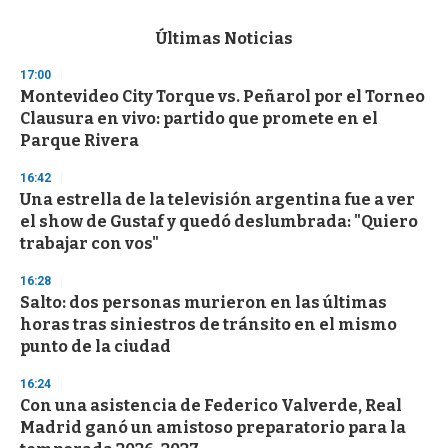
e
c
Últimas Noticias
o
n
17:00
d
Montevideo City Torque vs. Peñarol por el Torneo
s
o
Clausura en vivo: partido que promete en el
f
Parque Rivera
3
3
s
16:42
e
Una estrella de la televisión argentina fue a ver
c
el show de Gustaf y quedó deslumbrada: "Quiero
o
n
trabajar con vos"
d
s
16:28
Salto: dos personas murieron en las últimas
horas tras siniestros de tránsito en el mismo
punto de la ciudad
16:24
Con una asistencia de Federico Valverde, Real
Madrid ganó un amistoso preparatorio para la