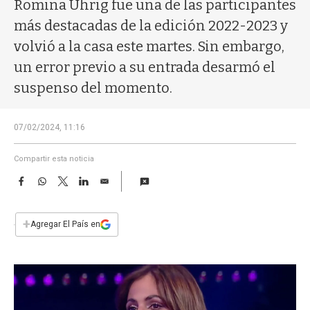
a
Romina Uhrig fue una de las participantes
más destacadas de la edición 2022-2023 y
volvió a la casa este martes. Sin embargo,
un error previo a su entrada desarmó el
suspenso del momento.
07/02/2024, 11:16
Compartir esta noticia
F
W
T
L
E
a
h
w
i
m
c
a
i
n
a
e
t
t
k
i
+
Agregar El País en
b
s
t
e
l
o
A
e
d
o
p
r
I
k
p
n