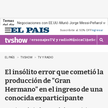
Temas
Negociaciones con EE.UU.
Murió Jorge Messi
Peñarol vs
del día:
Suscribite al 50% OFF
Ingresar
M
e
Personajes
TV y radio
Música
Cine
Series
Te
n
M
u
o
s
t
EL PAÍS
TVSHOW
TV Y RADIO
r
a
El insólito error que cometió la
r
b
producción de "Gran
�
s
Hermano" en el ingreso de una
q
u
conocida exparticipante
e
d