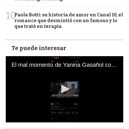
10
Paola Botti: su historia de amor en Canal 10, el
romance que desmintió con un famoso y lo
que trató en terapia
Te puede interesar
El mal momento de Yanina Gasañol con un hincha argentino en "Subrayado"
0
s