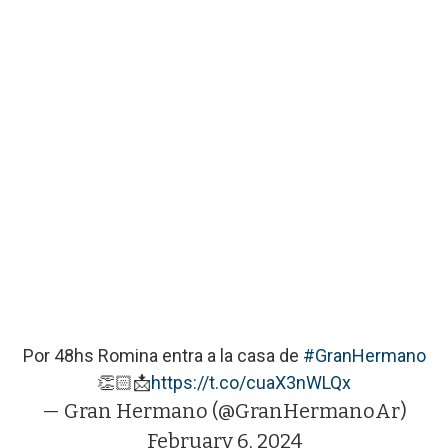
Por 48hs Romina entra a la casa de
#GranHermano
👏🏻📩
https://t.co/cuaX3nWLQx
— Gran Hermano (@GranHermanoAr)
February 6, 2024