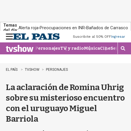
Temas
Alerta roja
Preocupaciones en INR
Bañados de Carrasco
del día:
Suscribite al 50% OFF
Ingresar
M
e
Personajes
TV y radio
Música
Cine
Series
Te
n
M
u
o
s
t
EL PAÍS
TVSHOW
PERSONAJES
r
a
La aclaración de Romina Uhrig
r
b
sobre su misterioso encuentro
�
s
con el uruguayo Miguel
q
u
Barriola
e
d