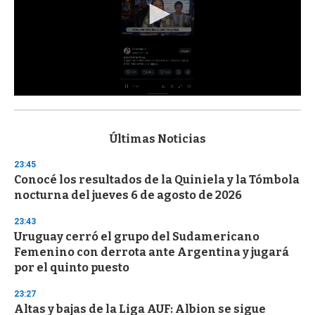
0
s
e
c
Últimas Noticias
o
n
23:45
d
Conocé los resultados de la Quiniela y la Tómbola
s
o
nocturna del jueves 6 de agosto de 2026
f
3
23:43
3
s
Uruguay cerró el grupo del Sudamericano
e
Femenino con derrota ante Argentina y jugará
c
por el quinto puesto
o
n
d
23:27
s
Altas y bajas de la Liga AUF: Albion se sigue