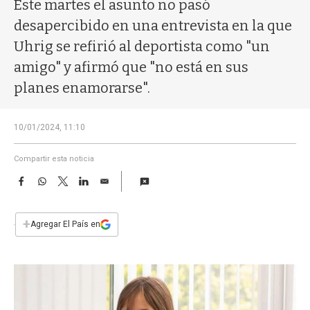
a
Este martes el asunto no pasó
desapercibido en una entrevista en la que
Uhrig se refirió al deportista como "un
amigo" y afirmó que "no está en sus
planes enamorarse".
10/01/2024, 11:10
Compartir esta noticia
F
W
T
L
E
a
h
w
i
m
c
a
i
n
a
e
t
t
k
i
+
Agregar El País en
b
s
t
e
l
o
A
e
d
o
p
r
I
k
p
n