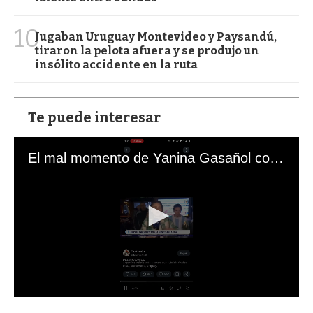
10
Jugaban Uruguay Montevideo y Paysandú,
tiraron la pelota afuera y se produjo un
insólito accidente en la ruta
Te puede interesar
El mal momento de Yanina Gasañol con un hincha argentino en "Subrayado"
0
s