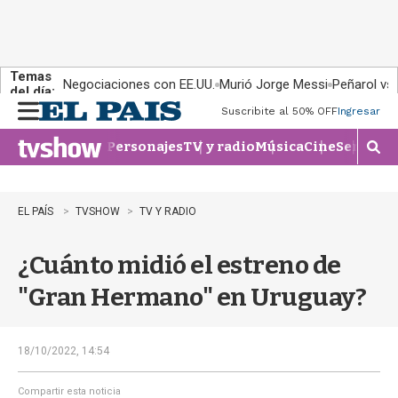
Temas
Negociaciones con EE.UU.
Murió Jorge Messi
Peñarol vs
del día:
Suscribite al 50% OFF
Ingresar
M
e
Personajes
TV y radio
Música
Cine
Series
Te
n
M
u
o
s
t
EL PAÍS
TVSHOW
TV Y RADIO
r
a
¿Cuánto midió el estreno de
r
b
"Gran Hermano" en Uruguay?
�
s
q
u
18/10/2022, 14:54
e
d
Compartir esta noticia