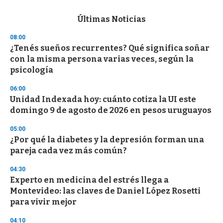
e
c
Últimas Noticias
o
n
08:00
d
¿Tenés sueños recurrentes? Qué significa soñar
s
o
con la misma persona varias veces, según la
f
psicología
3
3
s
06:00
e
Unidad Indexada hoy: cuánto cotiza la UI este
c
domingo 9 de agosto de 2026 en pesos uruguayos
o
n
d
05:00
s
¿Por qué la diabetes y la depresión forman una
pareja cada vez más común?
04:30
Experto en medicina del estrés llega a
Montevideo: las claves de Daniel López Rosetti
para vivir mejor
04:10