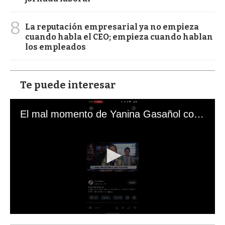
8
La reputación empresarial ya no empieza
cuando habla el CEO; empieza cuando hablan
los empleados
Te puede interesar
El mal momento de Yanina Gasañol con un hincha argentino en "Subrayado"
0