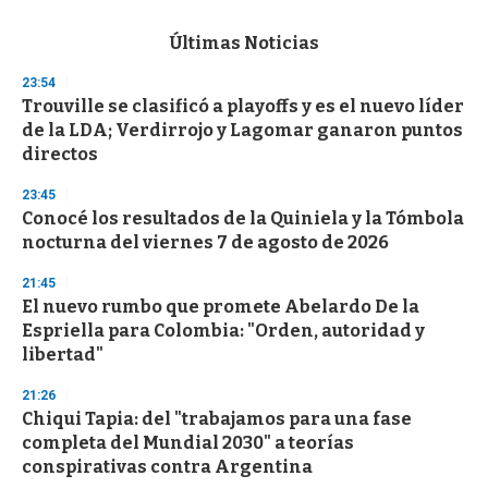
s
e
c
Últimas Noticias
o
n
23:54
d
Trouville se clasificó a playoffs y es el nuevo líder
s
o
de la LDA; Verdirrojo y Lagomar ganaron puntos
f
directos
3
3
s
23:45
e
Conocé los resultados de la Quiniela y la Tómbola
c
nocturna del viernes 7 de agosto de 2026
o
n
d
21:45
s
El nuevo rumbo que promete Abelardo De la
Espriella para Colombia: "Orden, autoridad y
libertad"
21:26
Chiqui Tapia: del "trabajamos para una fase
completa del Mundial 2030" a teorías
conspirativas contra Argentina