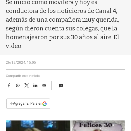
a
Se inició como movilera y hoy es
conductora de los noticieros de Canal 4,
además de una compañera muy querida,
según dieron cuenta sus colegas, que la
homenajearon por sus 30 años al aire. El
video.
26/12/2024, 15:05
Compartir esta noticia
F
W
T
L
E
a
h
w
i
m
c
a
i
n
a
e
t
t
k
i
+
Agregar El País en
b
s
t
e
l
o
A
e
d
o
p
r
I
k
p
n