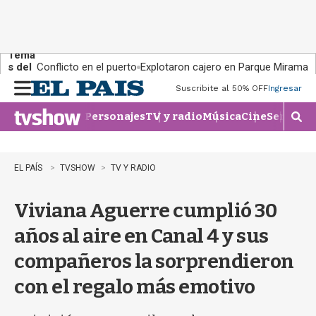
Tema
s del
Conflicto en el puerto
Explotaron cajero en Parque Miramar
día:
Suscribite al 50% OFF
Ingresar
M
e
Personajes
TV y radio
Música
Cine
Series
Te
n
M
u
o
s
t
EL PAÍS
TVSHOW
TV Y RADIO
r
a
Viviana Aguerre cumplió 30
r
b
años al aire en Canal 4 y sus
�
s
compañeros la sorprendieron
q
u
con el regalo más emotivo
e
d