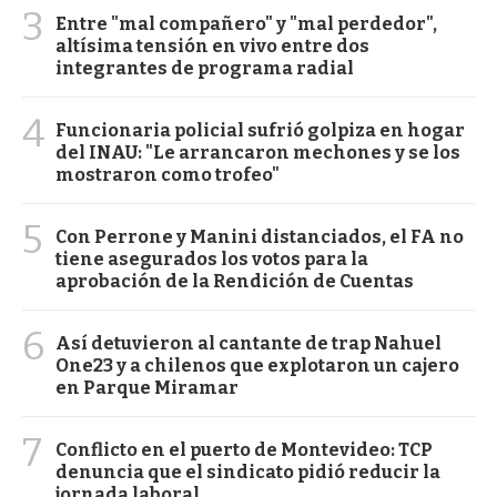
3
Entre "mal compañero" y "mal perdedor",
altísima tensión en vivo entre dos
integrantes de programa radial
4
Funcionaria policial sufrió golpiza en hogar
del INAU: "Le arrancaron mechones y se los
mostraron como trofeo"
5
Con Perrone y Manini distanciados, el FA no
tiene asegurados los votos para la
aprobación de la Rendición de Cuentas
6
Así detuvieron al cantante de trap Nahuel
One23 y a chilenos que explotaron un cajero
en Parque Miramar
7
Conflicto en el puerto de Montevideo: TCP
denuncia que el sindicato pidió reducir la
jornada laboral