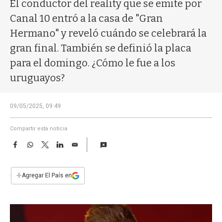
a
El conductor del reality que se emite por
Canal 10 entró a la casa de "Gran
Hermano" y reveló cuándo se celebrará la
gran final. También se definió la placa
para el domingo. ¿Cómo le fue a los
uruguayos?
09/05/2025, 09:49
Compartir esta noticia
F
W
T
L
E
a
h
w
i
m
c
a
i
n
a
e
t
t
k
i
+
Agregar El País en
b
s
t
e
l
o
A
e
d
o
p
r
I
k
p
n