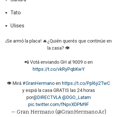
Tato
Ulises
¡Se armó la placa! 🔥¿Quién querés que continúe en
la casa? 👁️
📲 Votá enviando GH al 9009 o en
https://t.co/vkRyPqbKwY
👁️ Mirá
#GranHermano
en
https://t.co/Ppl6ji2TwC
y espiá la casa GRATIS las 24 horas
por
@DIRECTVLA
@DGO_Latam
pic.twitter.com/fNpvXDPM9F
— Gran Hermano (@GranHermanoAr)