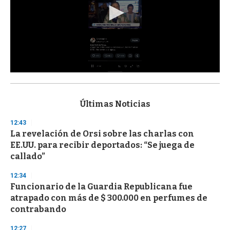
0
s
e
c
Últimas Noticias
o
n
12:43
d
La revelación de Orsi sobre las charlas con
s
o
EE.UU. para recibir deportados: “Se juega de
f
callado”
3
3
s
12:34
e
Funcionario de la Guardia Republicana fue
c
atrapado con más de $ 300.000 en perfumes de
o
n
contrabando
d
s
12:27