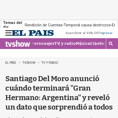
Temas del
Rendición de Cuentas
Temporal causa destrozos
En 
día:
Suscribite al 50% OFF
Ingresar
M
e
Personajes
TV y radio
Música
Cine
Series
Te
n
M
u
o
s
t
EL PAÍS
TVSHOW
TV Y RADIO
r
a
Santiago Del Moro anunció
r
b
cuándo terminará "Gran
�
s
Hermano: Argentina" y reveló
q
u
un dato que sorprendió a todos
e
d