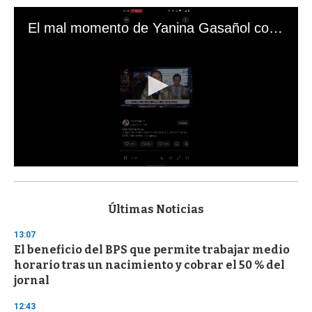
El mal momento de Yanina Gasañol con un hincha argentino en "Subrayado"
0
s
e
c
Últimas Noticias
o
n
13:07
d
El beneficio del BPS que permite trabajar medio
s
o
horario tras un nacimiento y cobrar el 50 % del
f
jornal
3
3
s
12:43