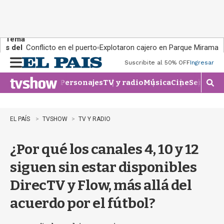
Tema
s del
Conflicto en el puerto
Explotaron cajero en Parque Miramar
día:
Suscribite al 50% OFF
Ingresar
M
e
Personajes
TV y radio
Música
Cine
Series
Te
n
M
u
o
s
t
EL PAÍS
TVSHOW
TV Y RADIO
r
a
¿Por qué los canales 4, 10 y 12
r
b
siguen sin estar disponibles
�
s
DirecTV y Flow, más allá del
q
u
acuerdo por el fútbol?
e
d