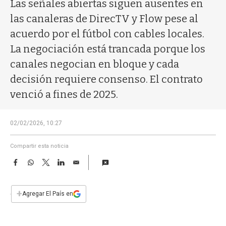
a
Las señales abiertas siguen ausentes en
las canaleras de DirecTV y Flow pese al
acuerdo por el fútbol con cables locales.
La negociación está trancada porque los
canales negocian en bloque y cada
decisión requiere consenso. El contrato
venció a fines de 2025.
02/02/2026, 10:27
Compartir esta noticia
F
W
T
L
E
a
h
w
i
m
c
a
i
n
a
e
t
t
k
i
+
Agregar El País en
b
s
t
e
l
o
A
e
d
o
p
r
I