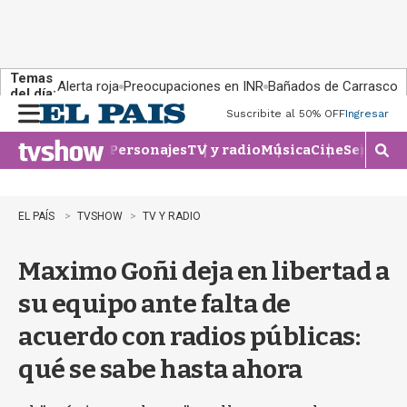
Temas
Alerta roja
Preocupaciones en INR
Bañados de Carrasco
del día:
Suscribite al 50% OFF
Ingresar
M
e
Personajes
TV y radio
Música
Cine
Series
Te
n
M
u
o
s
t
EL PAÍS
TVSHOW
TV Y RADIO
r
a
Maximo Goñi deja en libertad a
r
b
su equipo ante falta de
�
s
acuerdo con radios públicas:
q
u
qué se sabe hasta ahora
e
d