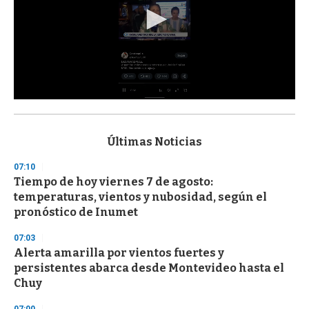
0
s
e
c
Últimas Noticias
o
n
07:10
d
Tiempo de hoy viernes 7 de agosto:
s
o
temperaturas, vientos y nubosidad, según el
f
pronóstico de Inumet
3
3
s
07:03
e
Alerta amarilla por vientos fuertes y
c
persistentes abarca desde Montevideo hasta el
o
n
Chuy
d
s