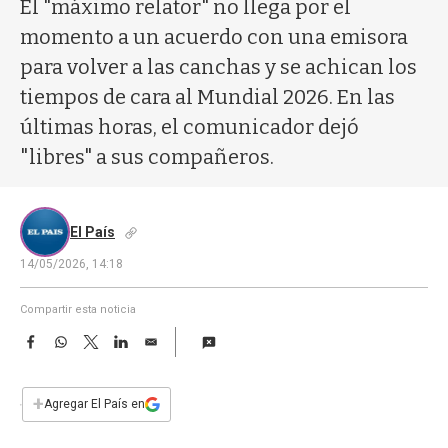
a
El "máximo relator" no llega por el
momento a un acuerdo con una emisora
para volver a las canchas y se achican los
tiempos de cara al Mundial 2026. En las
últimas horas, el comunicador dejó
"libres" a sus compañeros.
El País
14/05/2026, 14:18
Compartir esta noticia
F
W
T
L
E
a
h
w
i
m
c
a
i
n
a
e
t
t
k
i
+
Agregar El País en
b
s
t
e
l
o
A
e
d