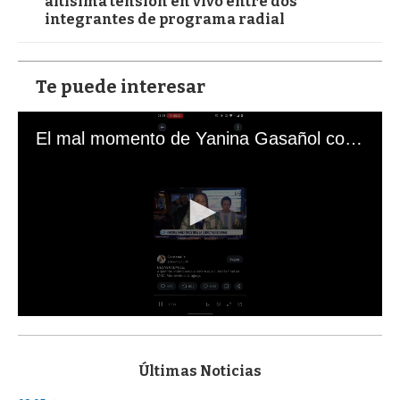
altísima tensión en vivo entre dos
integrantes de programa radial
Te puede interesar
El mal momento de Yanina Gasañol con un hincha argentino en "Subrayado"
0
s
e
c
Últimas Noticias
o
n