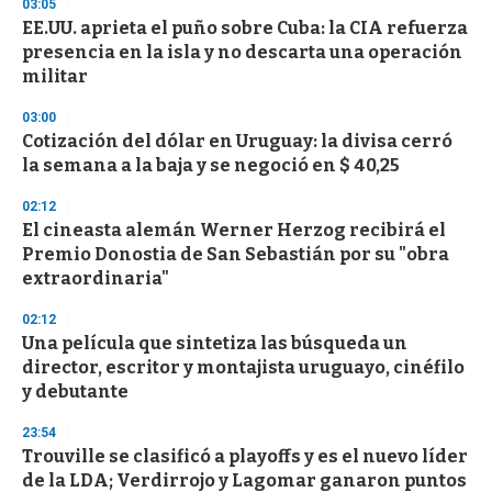
03:05
d
EE.UU. aprieta el puño sobre Cuba: la CIA refuerza
s
o
presencia en la isla y no descarta una operación
f
militar
3
3
s
03:00
e
Cotización del dólar en Uruguay: la divisa cerró
c
la semana a la baja y se negoció en $ 40,25
o
n
d
02:12
s
El cineasta alemán Werner Herzog recibirá el
Premio Donostia de San Sebastián por su "obra
extraordinaria"
02:12
Una película que sintetiza las búsqueda un
director, escritor y montajista uruguayo, cinéfilo
y debutante
23:54
Trouville se clasificó a playoffs y es el nuevo líder
de la LDA; Verdirrojo y Lagomar ganaron puntos