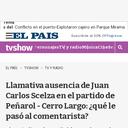
Tema
s del
Conflicto en el puerto
Explotaron cajero en Parque Miramar
día:
Suscribite al 50% OFF
Ingresar
M
e
Personajes
TV y radio
Música
Cine
Series
Te
n
M
u
o
s
t
EL PAÍS
TVSHOW
TV Y RADIO
r
a
Llamativa ausencia de Juan
r
b
Carlos Scelza en el partido de
�
s
Peñarol - Cerro Largo: ¿qué le
q
u
pasó al comentarista?
e
d