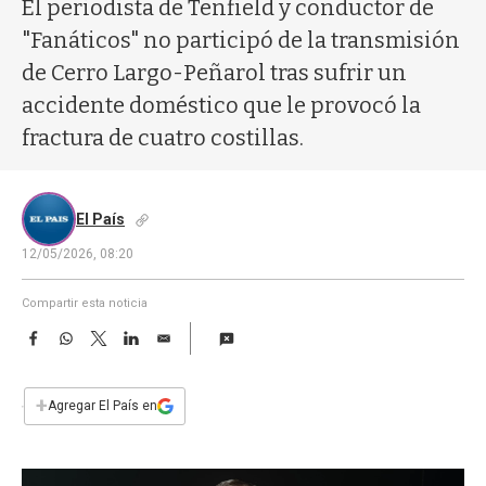
a
El periodista de Tenfield y conductor de
"Fanáticos" no participó de la transmisión
de Cerro Largo-Peñarol tras sufrir un
accidente doméstico que le provocó la
fractura de cuatro costillas.
El País
12/05/2026, 08:20
Compartir esta noticia
F
W
T
L
E
a
h
w
i
m
c
a
i
n
a
e
t
t
k
i
+
Agregar El País en
b
s
t
e
l
o
A
e
d
o
p
r
I
k
p
n