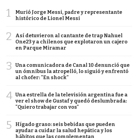
1
Murió Jorge Messi, padre y representante
histórico de Lionel Messi
2
Así detuvieron al cantante de trap Nahuel
One23 y a chilenos que explotaron un cajero
en Parque Miramar
3
Una comunicadora de Canal 10 denunció que
un ómnibus la atropelló, lo siguió y enfrentó
al chofer: "En shock"
4
Una estrella de la televisión argentina fue a
ver el show de Gustaf y quedó deslumbrada:
"Quiero trabajar con vos"
5
Hígado graso: seis bebidas que pueden
ayudar a cuidar la salud hepática y los
hábitos que las complementan