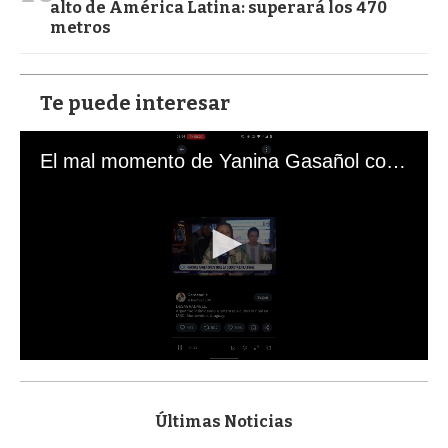
alto de América Latina: superará los 470
metros
Te puede interesar
El mal momento de Yanina Gasañol con un hincha argentino en "Subrayado"
0
s
e
c
Últimas Noticias
o
n