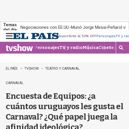
Temas
Negociaciones con EE.UU.
Murió Jorge Messi
Peñarol vs
del día:
Suscribite al 50% OFF
Personajes
TV y ra
M
e
Personajes
TV y radio
Música
Cine
Series
Te
n
M
u
o
s
t
EL PAÍS
TVSHOW
TEATRO Y CARNAVAL
r
a
CARNAVAL
r
b
Encuesta de Equipos: ¿a
�
s
cuántos uruguayos les gusta el
q
u
Carnaval? ¿Qué papel juega la
e
d
afinidad ideológica?