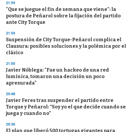
21:59
d
"Que se juegue el fin de semana que viene": la
s
o
postura de Peñarol sobre la fijación del partido
f
ante City Torque
3
3
s
21:59
e
Suspensión de City Torque-Peñarol complica el
c
Clausura: posibles soluciones y la polémica por el
o
n
clásico
d
s
21:00
Javier Nóblega: "Fue un hackeo de una red
lumínica, tomaron una decisión un poco
apresurada"
20:48
Javier Feres tras suspender el partido entre
Torque y Peñarol: “Soy yo el que decide cuando se
juega y cuando no”
20:36
El plan que liberó 500 tortugas gigantes para