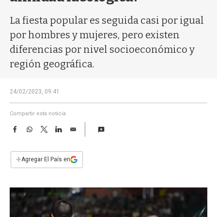
a
La fiesta popular es seguida casi por igual
por hombres y mujeres, pero existen
diferencias por nivel socioeconómico y
región geográfica.
24/02/2023, 09:41
Compartir esta noticia
F
W
T
L
E
a
h
w
i
m
c
a
i
n
a
e
t
t
k
i
+
Agregar El País en
b
s
t
e
l
o
A
e
d
o
p
r
I
k
p
n