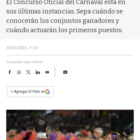
El Concurso Oficial del Carnaval está en
a
sus últimas instancias. Sepa cuándo se
conocerán los conjuntos ganadores y
cuándo actuarán los primeros puestos.
23/02/2023, 11:21
Compartir esta noticia
F
W
T
L
E
a
h
w
i
m
c
a
i
n
a
e
t
t
k
i
+
Agregar El País en
b
s
t
e
l
o
A
e
d
o
p
r
I
k
p
n