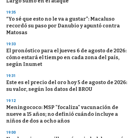
Largo sumó en el ataque
3
3
s
19:35
e
“Yo sé que esto no le va a gustar”: Macaluso
c
recordó su paso por Danubio y apuntó contra
o
n
Matosas
d
s
19:33
El pronóstico para el jueves 6 de agosto de 2026:
cómo estará el tiempo en cada zona del país,
según Inumet
19:31
Este es el precio del oro hoy 5 de agosto de 2026:
su valor, según los datos del BROU
19:12
Meningococo: MSP "focaliza" vacunación de
nueve a 15 años; no definió cuándo incluye a
niños de dos a ocho años
19:00