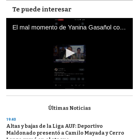
Te puede interesar
El mal momento de Yanina Gasañol con un hincha argentino en "Subrayado"
0
s
e
c
Últimas Noticias
o
n
19:40
d
Altas y bajas de la Liga AUF: Deportivo
s
o
Maldonado presentó a Camilo Mayada y Cerro
f