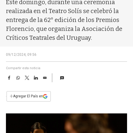
a
Este domingo, durante una ceremonia
realizada en el Teatro Solís se celebró la
entrega de la 62° edición de los Premios
Florencio, que organiza la Asociación de
Críticos Teatrales del Uruguay.
09/12/2024, 09:56
Compartir esta noticia
F
W
T
L
E
a
h
w
i
m
c
a
i
n
a
e
t
t
k
i
+
Agregar El País en
b
s
t
e
l
o
A
e
d
o
p
r
I
k
p
n