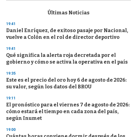
s
e
c
Últimas Noticias
o
n
19:41
d
Daniel Enríquez, de exitoso pasaje por Nacional,
s
o
vuelve a Colón en el rol de director deportivo
f
3
19:41
3
s
Qué significa la alerta roja decretada por el
e
gobierno y cómo se activa la operativa en el país
c
o
19:35
n
d
Este es el precio del oro hoy 6 de agosto de 2026:
s
su valor, según los datos del BROU
19:11
El pronóstico para el viernes 7 de agosto de 2026:
cómo estará el tiempo en cada zona del país,
según Inumet
19:00
Cuántas horas conviene dormir después de los