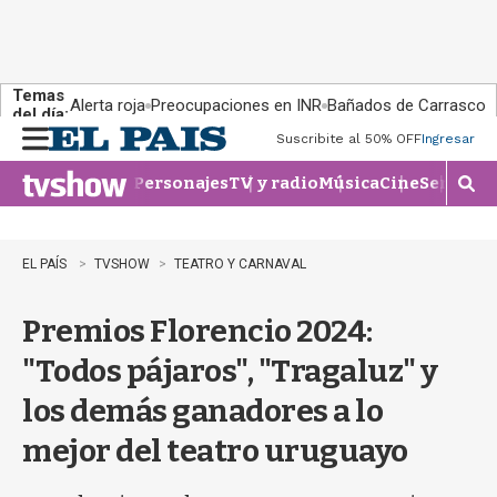
Temas
Alerta roja
Preocupaciones en INR
Bañados de Carrasco
del día:
Suscribite al 50% OFF
Ingresar
M
e
Personajes
TV y radio
Música
Cine
Series
Te
n
M
u
o
s
t
EL PAÍS
TVSHOW
TEATRO Y CARNAVAL
r
a
Premios Florencio 2024:
r
b
"Todos pájaros", "Tragaluz" y
�
s
los demás ganadores a lo
q
u
mejor del teatro uruguayo
e
d