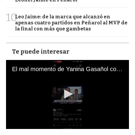
10
Leo Jaime: de la marca que alcanzó en
apenas cuatro partidos en Peñarol al MVP de
la final con más que gambetas
Te puede interesar
El mal momento de Yanina Gasañol con un hincha argentino en "Subrayado"
0