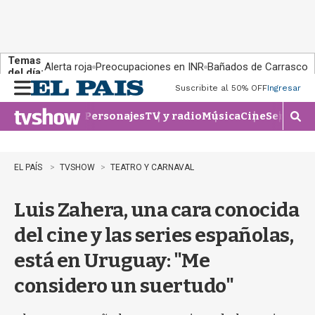
Temas
Alerta roja
Preocupaciones en INR
Bañados de Carrasco
del día:
Suscribite al 50% OFF
Ingresar
M
e
Personajes
TV y radio
Música
Cine
Series
Te
n
M
u
o
s
t
EL PAÍS
TVSHOW
TEATRO Y CARNAVAL
r
a
Luis Zahera, una cara conocida
r
b
del cine y las series españolas,
�
s
está en Uruguay: "Me
q
u
considero un suertudo"
e
d