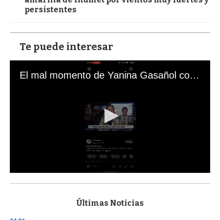
persistentes
Te puede interesar
El mal momento de Yanina Gasañol con un hincha argentino en "Subrayado"
0
s
e
c
Últimas Noticias
o
n