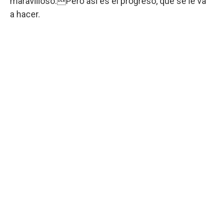
maravilloso.Pero así es el progreso, qué se le va
a hacer.