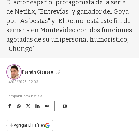
a
El actor español protagonista de la serie
de Netflix, "Entrevías" y ganador del Goya
por "As bestas" y "El Reino" está este fin de
semana en Montevideo con dos funciones
agotadas de su unipersonal humorístico,
"Chungo"
Fernán Cisnero
14/03/2025, 02:03
Compartir esta noticia
F
W
T
L
E
a
h
w
i
m
c
a
i
n
a
e
t
t
k
i
+
Agregar El País en
b
s
t
e
l
o
A
e
d