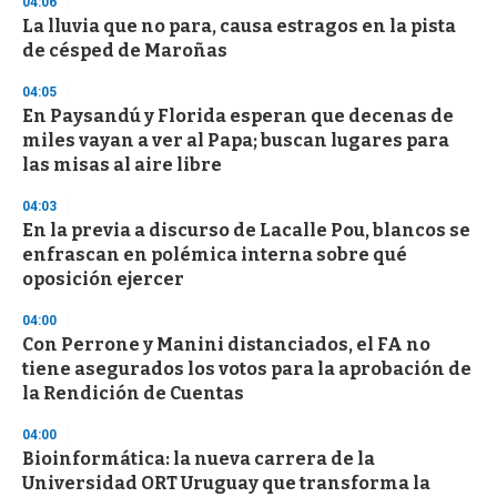
04:06
d
La lluvia que no para, causa estragos en la pista
s
o
de césped de Maroñas
f
3
04:05
3
s
En Paysandú y Florida esperan que decenas de
e
miles vayan a ver al Papa; buscan lugares para
c
las misas al aire libre
o
n
d
04:03
s
En la previa a discurso de Lacalle Pou, blancos se
enfrascan en polémica interna sobre qué
oposición ejercer
04:00
Con Perrone y Manini distanciados, el FA no
tiene asegurados los votos para la aprobación de
la Rendición de Cuentas
04:00
Bioinformática: la nueva carrera de la
Universidad ORT Uruguay que transforma la