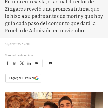
a
En una entrevista, el actual director de
Zíngaros reveló una promesa íntima que
le hizo a su padre antes de morir y que hoy
guía cada paso del conjunto que dará la
Prueba de Admisión en noviembre.
06/07/2025, 14:38
Compartir esta noticia
F
W
T
L
E
a
h
w
i
m
c
a
i
n
a
e
t
t
k
i
+
Agregar El País en
b
s
t
e
l
o
A
e
d
o
p
r
I
k
p
n