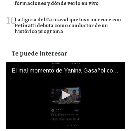
formaciones y dónde verlo en vivo
10
La figura del Carnaval que tuvo un cruce con
Petinatti debuta como conductor de un
histórico programa
Te puede interesar
El mal momento de Yanina Gasañol con un hincha argentino en "Subrayado"
0