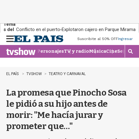
Tema
s del
Conflicto en el puerto
Explotaron cajero en Parque Miramar
día:
Suscribite al 50% OFF
Ingresar
M
e
Personajes
TV y radio
Música
Cine
Series
Te
n
M
u
o
s
t
EL PAÍS
TVSHOW
TEATRO Y CARNAVAL
r
a
La promesa que Pinocho Sosa
r
b
le pidió a su hijo antes de
�
s
morir: "Me hacía jurar y
q
u
prometer que…"
e
d