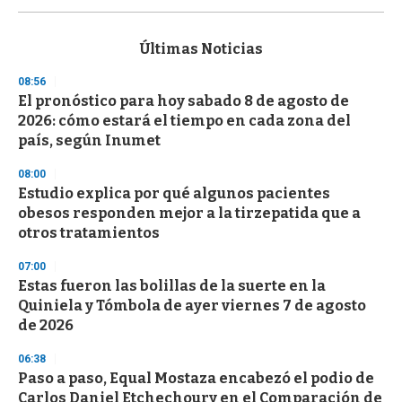
s
e
c
Últimas Noticias
o
n
08:56
d
El pronóstico para hoy sabado 8 de agosto de
s
o
2026: cómo estará el tiempo en cada zona del
f
país, según Inumet
3
3
s
08:00
e
Estudio explica por qué algunos pacientes
c
obesos responden mejor a la tirzepatida que a
o
n
otros tratamientos
d
s
07:00
Estas fueron las bolillas de la suerte en la
Quiniela y Tómbola de ayer viernes 7 de agosto
de 2026
06:38
Paso a paso, Equal Mostaza encabezó el podio de
Carlos Daniel Etchechoury en el Comparación de