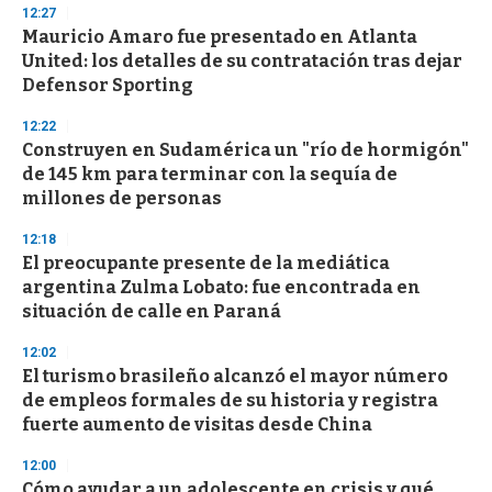
s
12:27
Mauricio Amaro fue presentado en Atlanta
United: los detalles de su contratación tras dejar
Defensor Sporting
12:22
Construyen en Sudamérica un "río de hormigón"
de 145 km para terminar con la sequía de
millones de personas
12:18
El preocupante presente de la mediática
argentina Zulma Lobato: fue encontrada en
situación de calle en Paraná
12:02
El turismo brasileño alcanzó el mayor número
de empleos formales de su historia y registra
fuerte aumento de visitas desde China
12:00
Cómo ayudar a un adolescente en crisis y qué