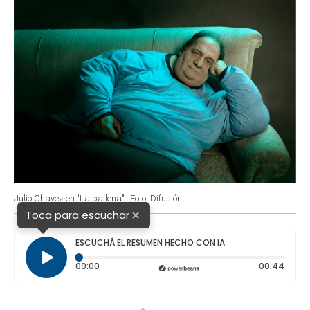
Julio Chavez en "La ballena".
Foto: Difusión.
×
Toca para escuchar
ESCUCHÁ EL RESUMEN HECHO CON IA
Tiempo transcurrido: 0 segundos
Durac
00:00
00:44