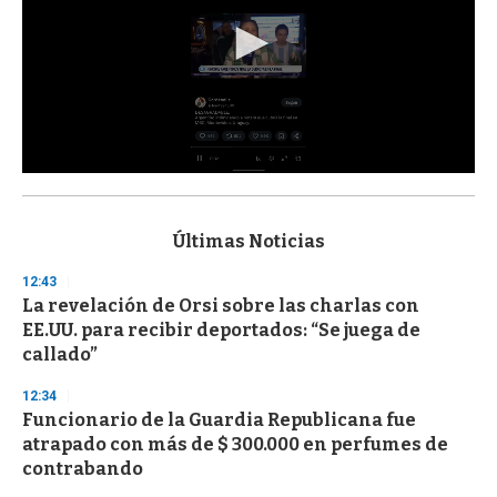
0
s
e
c
Últimas Noticias
o
n
12:43
d
La revelación de Orsi sobre las charlas con
s
o
EE.UU. para recibir deportados: “Se juega de
f
callado”
3
3
s
12:34
e
Funcionario de la Guardia Republicana fue
c
atrapado con más de $ 300.000 en perfumes de
o
n
contrabando
d