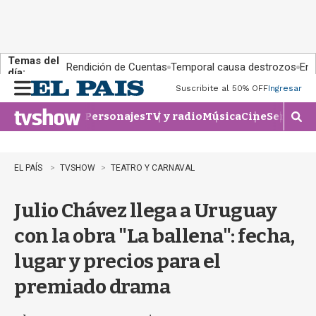
Temas del
Rendición de Cuentas
Temporal causa destrozos
En 
día:
Suscribite al 50% OFF
Ingresar
M
e
Personajes
TV y radio
Música
Cine
Series
Te
n
M
u
o
s
t
EL PAÍS
TVSHOW
TEATRO Y CARNAVAL
r
a
Julio Chávez llega a Uruguay
r
b
con la obra "La ballena": fecha,
�
s
lugar y precios para el
q
u
premiado drama
e
d