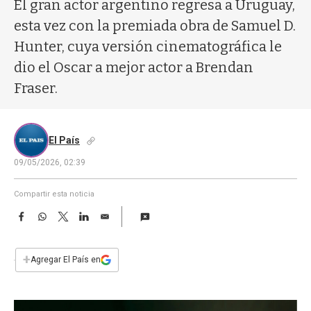
a
El gran actor argentino regresa a Uruguay,
esta vez con la premiada obra de Samuel D.
Hunter, cuya versión cinematográfica le
dio el Oscar a mejor actor a Brendan
Fraser.
El País
09/05/2026, 02:39
Compartir esta noticia
F
W
T
L
E
a
h
w
i
m
c
a
i
n
a
e
t
t
k
i
+
Agregar El País en
b
s
t
e
l
o
A
e
d
o
p
r
I
k
p
n