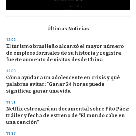
0
s
e
c
Últimas Noticias
o
n
12:02
d
El turismo brasileño alcanzó el mayor número
s
o
de empleos formales de su historia y registra
f
fuerte aumento de visitas desde China
3
3
s
12:00
e
Cómo ayudar a un adolescente en crisis y qué
c
palabras evitar: "Ganar 24 horas puede
o
n
significar ganar una vida"
d
s
11:51
Netflix estrenará un documental sobre Fito Páez:
tráiler y fecha de estreno de “El mundo cabe en
una canción”
11:37