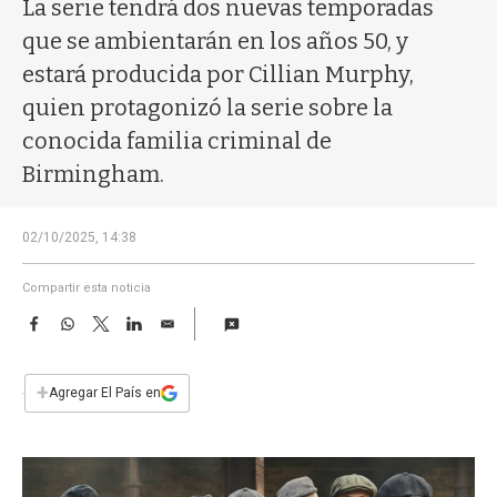
a
La serie tendrá dos nuevas temporadas
que se ambientarán en los años 50, y
estará producida por Cillian Murphy,
quien protagonizó la serie sobre la
conocida familia criminal de
Birmingham.
02/10/2025, 14:38
Compartir esta noticia
F
W
T
L
E
a
h
w
i
m
c
a
i
n
a
e
t
t
k
i
+
Agregar El País en
b
s
t
e
l
o
A
e
d
o
p
r
I
k
p
n