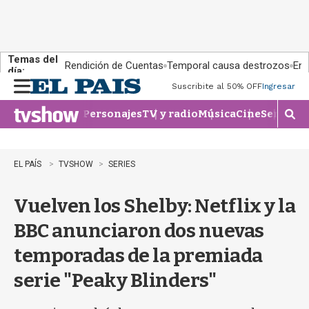
Temas del
Rendición de Cuentas
Temporal causa destrozos
En 
día:
Suscribite al 50% OFF
Ingresar
M
e
Personajes
TV y radio
Música
Cine
Series
Te
n
M
u
o
s
t
EL PAÍS
TVSHOW
SERIES
r
a
Vuelven los Shelby: Netflix y la
r
b
BBC anunciaron dos nuevas
�
s
temporadas de la premiada
q
u
serie "Peaky Blinders"
e
d