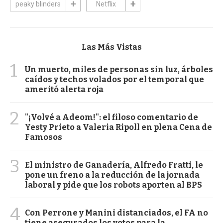
peaky blinders
Netflix
Las Más Vistas
1
Un muerto, miles de personas sin luz, árboles
caídos y techos volados por el temporal que
ameritó alerta roja
2
"¡Volvé a Adeom!": el filoso comentario de
Yesty Prieto a Valeria Ripoll en plena Cena de
Famosos
3
El ministro de Ganadería, Alfredo Fratti, le
pone un freno a la reducción de la jornada
laboral y pide que los robots aporten al BPS
4
Con Perrone y Manini distanciados, el FA no
tiene asegurados los votos para la