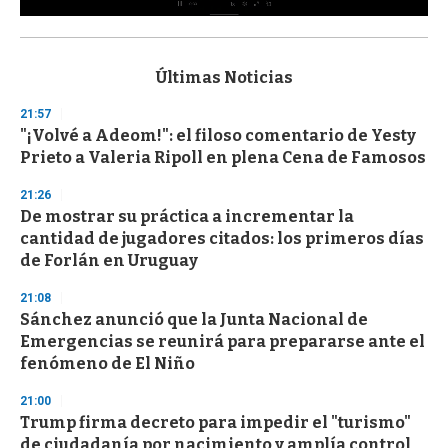
0
s
e
c
Últimas Noticias
o
n
21:57
d
"¡Volvé a Adeom!": el filoso comentario de Yesty
s
o
Prieto a Valeria Ripoll en plena Cena de Famosos
f
3
21:26
3
s
De mostrar su práctica a incrementar la
e
cantidad de jugadores citados: los primeros días
c
de Forlán en Uruguay
o
n
d
21:08
s
Sánchez anunció que la Junta Nacional de
Emergencias se reunirá para prepararse ante el
fenómeno de El Niño
21:00
Trump firma decreto para impedir el "turismo"
de ciudadanía por nacimiento y amplía control