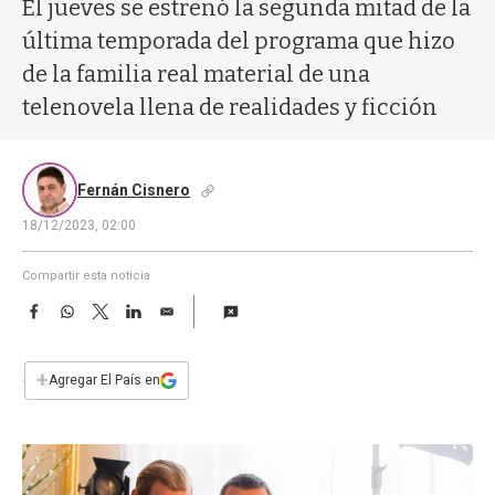
a
El jueves se estrenó la segunda mitad de la
última temporada del programa que hizo
de la familia real material de una
telenovela llena de realidades y ficción
Fernán Cisnero
18/12/2023, 02:00
Compartir esta noticia
F
W
T
L
E
a
h
w
i
m
c
a
i
n
a
e
t
t
k
i
+
Agregar El País en
b
s
t
e
l
o
A
e
d
o
p
r
I
k
p
n