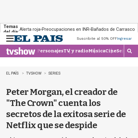
Temas
Alerta roja
Preocupaciones en INR
Bañados de Carrasco
del día:
Suscribite al 50% OFF
Ingresar
M
e
Personajes
TV y radio
Música
Cine
Series
Te
n
M
u
o
s
t
EL PAÍS
TVSHOW
SERIES
r
a
Peter Morgan, el creador de
r
b
"The Crown" cuenta los
�
s
secretos de la exitosa serie de
q
u
Netflix que se despide
e
d