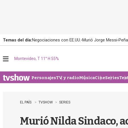
Temas del día:
Negociaciones con EE.UU.
Murió Jorge Messi
Peña
Montevideo, T 11° H 55%
M
e
n
u
Personajes
TV y radio
Música
Cine
Series
Tea
EL PAÍS
TVSHOW
SERIES
Murió Nilda Sindaco, ac