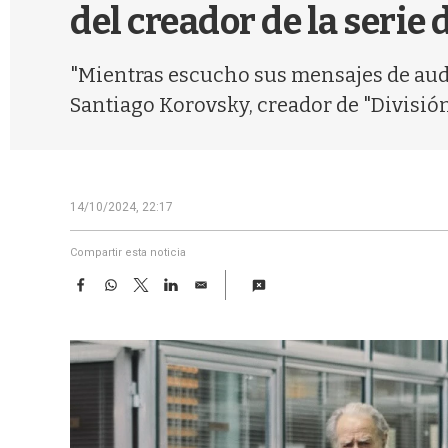
del creador de la serie 
"Mientras escucho sus mensajes de audi
Santiago Korovsky, creador de "División 
14/10/2024, 22:17
Compartir esta noticia
F
W
T
L
E
a
h
w
i
m
c
a
i
n
a
e
t
t
k
i
b
s
t
e
l
o
A
e
d
o
p
r
I
k
p
n