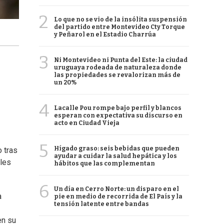
2
Lo que no se vio de la insólita suspensión
del partido entre Montevideo Cty Torque
y Peñarol en el Estadio Charrúa
3
Ni Montevideo ni Punta del Este: la ciudad
uruguaya rodeada de naturaleza donde
las propiedades se revalorizan más de
un 20%
4
Lacalle Pou rompe bajo perfil y blancos
esperan con expectativa su discurso en
acto en Ciudad Vieja
5
Hígado graso: seis bebidas que pueden
 tras
ayudar a cuidar la salud hepática y los
bles
hábitos que las complementan
6
Un día en Cerro Norte: un disparo en el
a
pie en medio de recorrida de El País y la
tensión latente entre bandas
en su