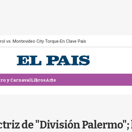
rol vs. Montevideo City Torque
En Clave País
tro y Carnaval
Libros
Arte
triz de "División Palermo";