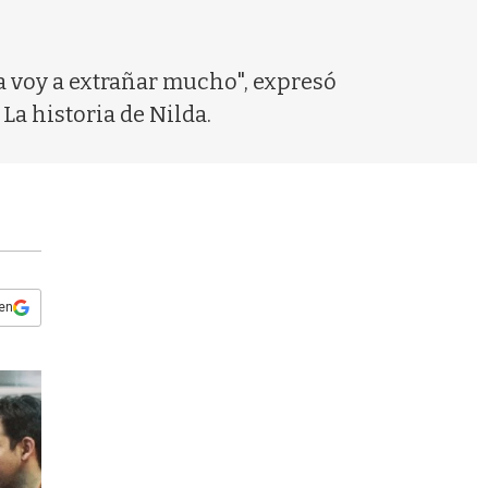
s
q
u
e
a voy a extrañar mucho", expresó
d
La historia de Nilda.
a
 en