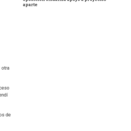
aparte
 otra
cceso
endí
hos de