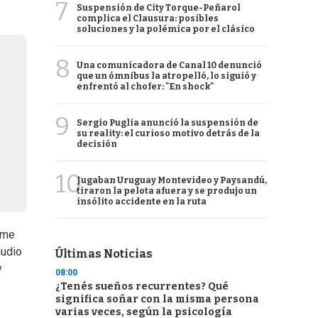
7
Suspensión de City Torque-Peñarol
complica el Clausura: posibles
soluciones y la polémica por el clásico
8
Una comunicadora de Canal 10 denunció
que un ómnibus la atropelló, lo siguió y
enfrentó al chofer: "En shock"
9
Sergio Puglia anunció la suspensión de
su reality: el curioso motivo detrás de la
decisión
10
Jugaban Uruguay Montevideo y Paysandú,
tiraron la pelota afuera y se produjo un
insólito accidente en la ruta
 me
audio
Últimas Noticias
y
08:00
¿Tenés sueños recurrentes? Qué
significa soñar con la misma persona
varias veces, según la psicología