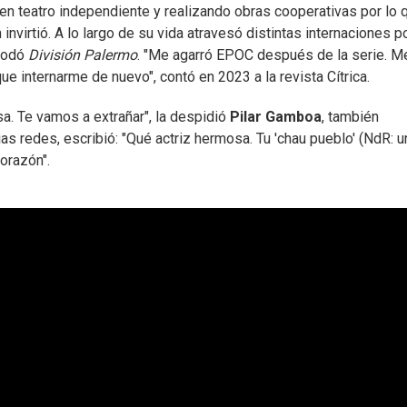
n teatro independiente y realizando obras cooperativas por lo 
invirtió. A lo largo de su vida atravesó distintas internaciones p
rodó
División Palermo
. "Me agarró EPOC después de la serie. M
ue internarme de nuevo", contó en 2023 a la revista Cítrica.
isa. Te vamos a extrañar", la despidió
Pilar Gamboa
, también
s redes, escribió: "Qué actriz hermosa. Tu 'chau pueblo' (NdR: u
orazón".