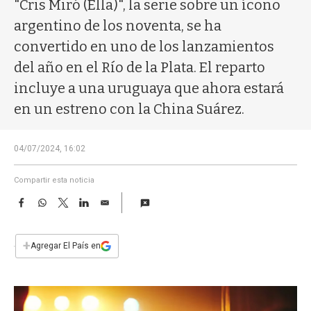
a
"Cris Miró (Ella)", la serie sobre un ícono
argentino de los noventa, se ha
convertido en uno de los lanzamientos
del año en el Río de la Plata. El reparto
incluye a una uruguaya que ahora estará
en un estreno con la China Suárez.
04/07/2024, 16:02
Compartir esta noticia
F
W
T
L
E
a
h
w
i
m
c
a
i
n
a
e
t
t
k
i
+
Agregar El País en
b
s
t
e
l
o
A
e
d
o
p
r
I
k
p
n