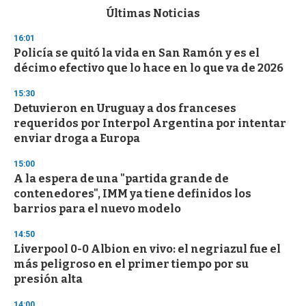
c
Últimas Noticias
o
n
16:01
d
Policía se quitó la vida en San Ramón y es el
s
o
décimo efectivo que lo hace en lo que va de 2026
f
3
15:30
3
s
Detuvieron en Uruguay a dos franceses
e
requeridos por Interpol Argentina por intentar
c
enviar droga a Europa
o
n
d
15:00
s
A la espera de una "partida grande de
contenedores", IMM ya tiene definidos los
barrios para el nuevo modelo
14:50
Liverpool 0-0 Albion en vivo: el negriazul fue el
más peligroso en el primer tiempo por su
presión alta
14:00