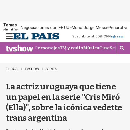
Temas
Negociaciones con EE.UU.
Murió Jorge Messi
Peñarol vs
del día:
Suscribite al 50% OFF
Ingresar
M
e
Personajes
TV y radio
Música
Cine
Series
Te
n
M
u
o
s
t
EL PAÍS
TVSHOW
SERIES
r
a
La actriz uruguaya que tiene
r
b
un papel en la serie "Cris Miró
�
s
(Ella)", sobre la icónica vedette
q
u
trans argentina
e
d