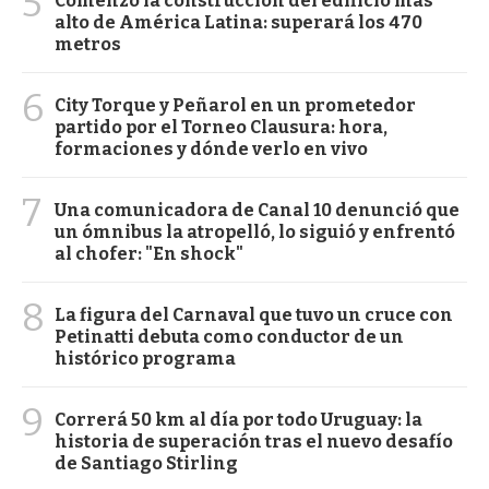
5
Comenzó la construcción del edificio más
alto de América Latina: superará los 470
metros
6
City Torque y Peñarol en un prometedor
partido por el Torneo Clausura: hora,
formaciones y dónde verlo en vivo
7
Una comunicadora de Canal 10 denunció que
un ómnibus la atropelló, lo siguió y enfrentó
al chofer: "En shock"
8
La figura del Carnaval que tuvo un cruce con
Petinatti debuta como conductor de un
histórico programa
9
Correrá 50 km al día por todo Uruguay: la
historia de superación tras el nuevo desafío
de Santiago Stirling