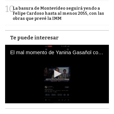
10
La basura de Montevideo seguirá yendo a
Felipe Cardoso hasta al menos 2055, con las
obras que prevé la IMM
Te puede interesar
El mal momento de Yanina Gasañol con un hincha argentino en "Subrayado"
0
s
e