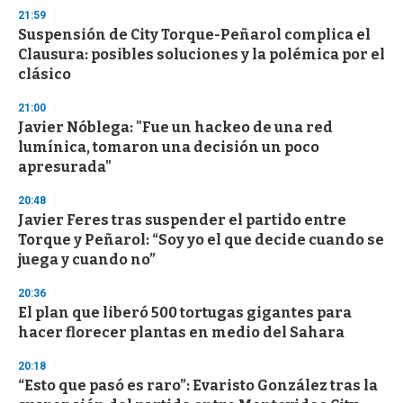
s
21:59
e
Suspensión de City Torque-Peñarol complica el
c
Clausura: posibles soluciones y la polémica por el
o
n
clásico
d
s
21:00
Javier Nóblega: "Fue un hackeo de una red
lumínica, tomaron una decisión un poco
apresurada"
20:48
Javier Feres tras suspender el partido entre
Torque y Peñarol: “Soy yo el que decide cuando se
juega y cuando no”
20:36
El plan que liberó 500 tortugas gigantes para
hacer florecer plantas en medio del Sahara
20:18
“Esto que pasó es raro”: Evaristo González tras la