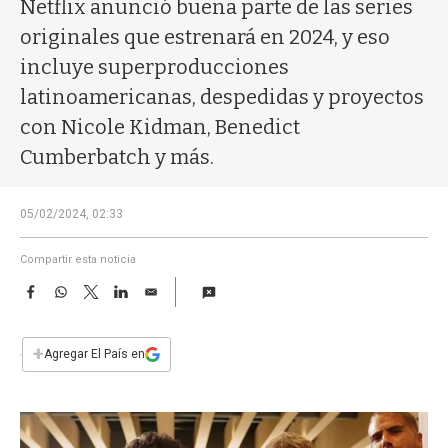
a
Netflix anunció buena parte de las series
originales que estrenará en 2024, y eso
incluye superproducciones
latinoamericanas, despedidas y proyectos
con Nicole Kidman, Benedict
Cumberbatch y más.
05/02/2024, 02:33
Compartir esta noticia
F
W
T
L
E
a
h
w
i
m
c
a
i
n
a
e
t
t
k
i
+
Agregar El País en
b
s
t
e
l
o
A
e
d
o
p
r
I
k
p
n