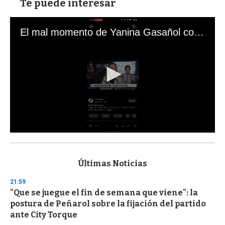
Te puede interesar
El mal momento de Yanina Gasañol con un hincha argentino en "Subrayado"
0
s
e
c
Últimas Noticias
o
n
21:59
d
"Que se juegue el fin de semana que viene": la
s
o
postura de Peñarol sobre la fijación del partido
f
ante City Torque
3
3