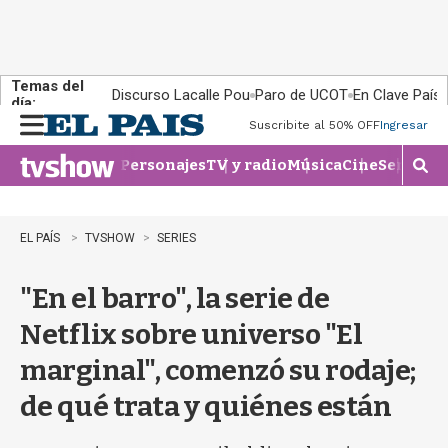
Temas del
Discurso Lacalle Pou
Paro de UCOT
En Clave País
día:
Suscribite al 50% OFF
Ingresar
M
e
Personajes
TV y radio
Música
Cine
Series
Te
n
M
u
o
s
t
EL PAÍS
TVSHOW
SERIES
r
a
"En el barro", la serie de
r
b
Netflix sobre universo "El
�
s
marginal", comenzó su rodaje;
q
u
de qué trata y quiénes están
e
d