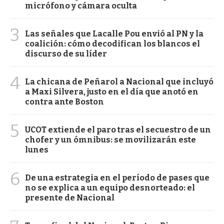
micrófono y cámara oculta
3
Las señales que Lacalle Pou envió al PN y la
coalición: cómo decodifican los blancos el
discurso de su líder
4
La chicana de Peñarol a Nacional que incluyó
a Maxi Silvera, justo en el día que anotó en
contra ante Boston
5
UCOT extiende el paro tras el secuestro de un
chofer y un ómnibus: se movilizarán este
lunes
6
De una estrategia en el período de pases que
no se explica a un equipo desnorteado: el
presente de Nacional