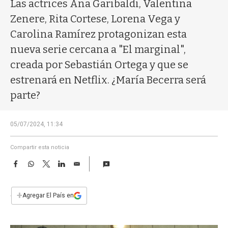
a
Las actrices Ana Garibaldi, Valentina
Zenere, Rita Cortese, Lorena Vega y
Carolina Ramírez protagonizan esta
nueva serie cercana a "El marginal",
creada por Sebastián Ortega y que se
estrenará en Netflix. ¿María Becerra será
parte?
05/07/2024, 11:34
Compartir esta noticia
F
W
T
L
E
a
h
w
i
m
c
a
i
n
a
e
t
t
k
i
+
Agregar El País en
b
s
t
e
l
o
A
e
d
o
p
r
I