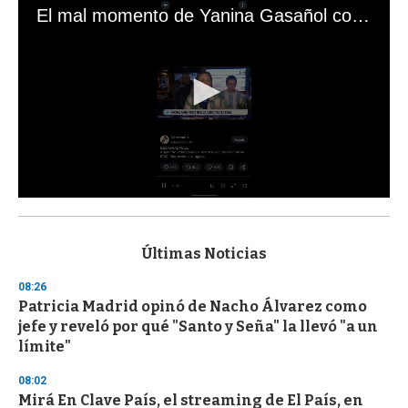
El mal momento de Yanina Gasañol con un hincha argentino en "Subrayado"
0
s
e
c
Últimas Noticias
o
n
08:26
d
Patricia Madrid opinó de Nacho Álvarez como
s
o
jefe y reveló por qué "Santo y Seña" la llevó "a un
f
límite"
3
3
s
08:02
e
Mirá En Clave País, el streaming de El País, en
c