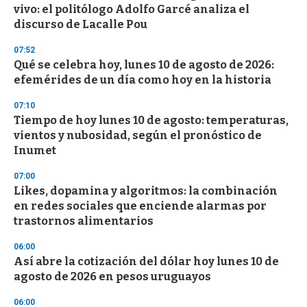
vivo: el politólogo Adolfo Garcé analiza el
o
n
discurso de Lacalle Pou
d
s
07:52
Qué se celebra hoy, lunes 10 de agosto de 2026:
efemérides de un día como hoy en la historia
07:10
Tiempo de hoy lunes 10 de agosto: temperaturas,
vientos y nubosidad, según el pronóstico de
Inumet
07:00
Likes, dopamina y algoritmos: la combinación
en redes sociales que enciende alarmas por
trastornos alimentarios
06:00
Así abre la cotización del dólar hoy lunes 10 de
agosto de 2026 en pesos uruguayos
06:00