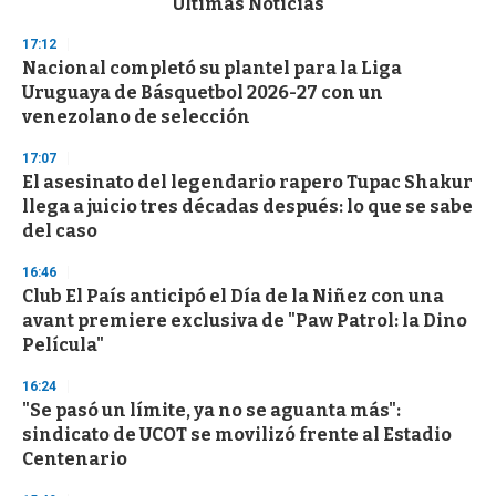
Últimas Noticias
o
n
17:12
d
Nacional completó su plantel para la Liga
s
o
Uruguaya de Básquetbol 2026-27 con un
f
venezolano de selección
3
3
s
17:07
e
El asesinato del legendario rapero Tupac Shakur
c
llega a juicio tres décadas después: lo que se sabe
o
n
del caso
d
s
16:46
Club El País anticipó el Día de la Niñez con una
avant premiere exclusiva de "Paw Patrol: la Dino
Película"
16:24
"Se pasó un límite, ya no se aguanta más":
sindicato de UCOT se movilizó frente al Estadio
Centenario