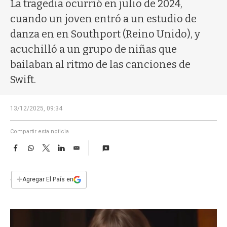
a
La tragedia ocurrió en julio de 2024,
cuando un joven entró a un estudio de
danza en en Southport (Reino Unido), y
acuchilló a un grupo de niñas que
bailaban al ritmo de las canciones de
Swift.
13/12/2025, 09:34
Compartir esta noticia
F
W
T
L
E
a
h
w
i
m
c
a
i
n
a
e
t
t
k
i
+
Agregar El País en
b
s
t
e
l
o
A
e
d
o
p
r
I
k
p
n