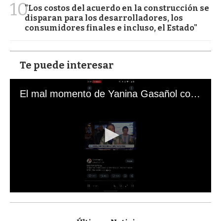
10
"Los costos del acuerdo en la construcción se
disparan para los desarrolladores, los
consumidores finales e incluso, el Estado"
Te puede interesar
El mal momento de Yanina Gasañol con un hincha argentino en "Subrayado"
0
s
e
c