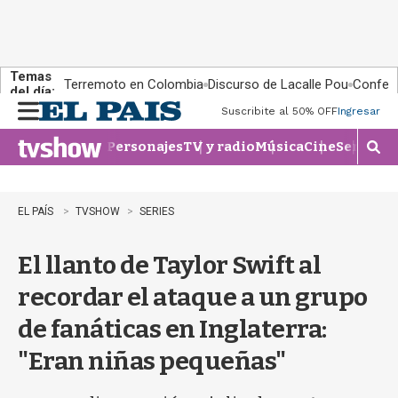
Temas
Terremoto en Colombia
Discurso de Lacalle Pou
Confere
del día:
Suscribite al 50% OFF
Ingresar
M
e
Personajes
TV y radio
Música
Cine
Series
Te
n
M
u
o
s
t
EL PAÍS
TVSHOW
SERIES
r
a
El llanto de Taylor Swift al
r
b
recordar el ataque a un grupo
�
s
de fanáticas en Inglaterra:
q
u
"Eran niñas pequeñas"
e
d