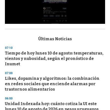
0
s
e
c
Últimas Noticias
o
n
07:10
d
Tiempo de hoy lunes 10 de agosto: temperaturas,
s
o
vientos y nubosidad, según el pronóstico de
f
Inumet
3
3
s
07:00
e
Likes, dopamina y algoritmos: la combinación
c
en redes sociales que enciende alarmas por
o
n
trastornos alimentarios
d
s
06:00
Unidad Indexada hoy: cuánto cotiza la UI este
lunes 10 de agosto de 2026 en pesos uruguayos