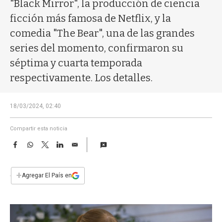
a
"Black Mirror", la producción de ciencia
ficción más famosa de Netflix, y la
comedia "The Bear", una de las grandes
series del momento, confirmaron su
séptima y cuarta temporada
respectivamente. Los detalles.
18/03/2024, 02:40
Compartir esta noticia
F
W
T
L
E
a
h
w
i
m
c
a
i
n
a
e
t
t
k
i
+
Agregar El País en
b
s
t
e
l
o
A
e
d
o
p
r
I
k
p
n