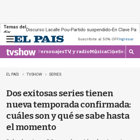
Temas del
Discurso Lacalle Pou
Partido suspendido
En Clave País
día:
Suscribite al 50% OFF
Ingresar
M
e
Personajes
TV y radio
Música
Cine
Series
Te
n
M
u
o
s
t
EL PAÍS
TVSHOW
SERIES
r
a
Dos exitosas series tienen
r
b
nueva temporada confirmada:
�
s
cuáles son y qué se sabe hasta
q
u
el momento
e
d