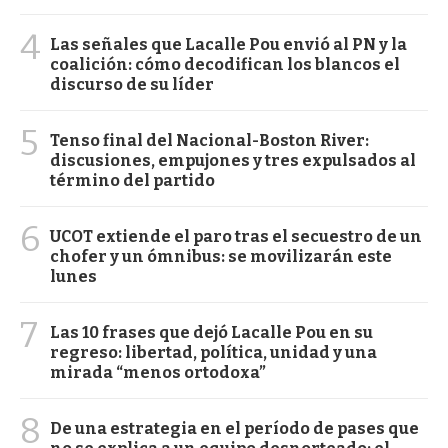
4
Las señales que Lacalle Pou envió al PN y la
coalición: cómo decodifican los blancos el
discurso de su líder
5
Tenso final del Nacional-Boston River:
discusiones, empujones y tres expulsados al
término del partido
6
UCOT extiende el paro tras el secuestro de un
chofer y un ómnibus: se movilizarán este
lunes
7
Las 10 frases que dejó Lacalle Pou en su
regreso: libertad, política, unidad y una
mirada “menos ortodoxa”
8
De una estrategia en el período de pases que