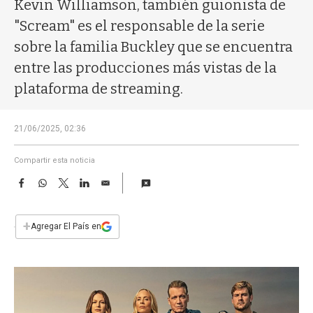
a
Kevin Williamson, también guionista de
"Scream" es el responsable de la serie
sobre la familia Buckley que se encuentra
entre las producciones más vistas de la
plataforma de streaming.
21/06/2025, 02:36
Compartir esta noticia
F
W
T
L
E
a
h
w
i
m
c
a
i
n
a
e
t
t
k
i
+
Agregar El País en
b
s
t
e
l
o
A
e
d
o
p
r
I
k
p
n