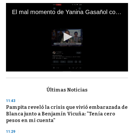
El mal momento de Yanina Gasañol con un hincha argentino en "Subrayado"
0
s
e
c
Últimas Noticias
o
n
11:43
d
Pampita reveló la crisis que vivió embarazada de
s
o
Blanca junto a Benjamín Vicuña: "Tenía cero
f
pesos en mi cuenta"
3
3
s
11:29