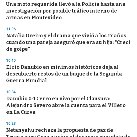
e
Una moto requerida llevó a la Policía hasta una
c
investigación por posible tráfico interno de
o
n
armas en Montevideo
d
s
11:06
Natalia Oreiro y el drama que vivió a los 17 años
cuando una pareja aseguró que era su hija: “Crecí
de golpe”
10:40
El río Danubio en mínimos históricos deja al
descubierto restos de un buque de la Segunda
Guerra Mundial
10:34
Danubio 0-1 Cerro en vivo por el Clausura:
Alejandro Severo abre la cuenta para el Villero
en La Curva
10:23
Netanyahu rechaza la propuesta de paz de
Trump para Gaza y exige el desarme completo de