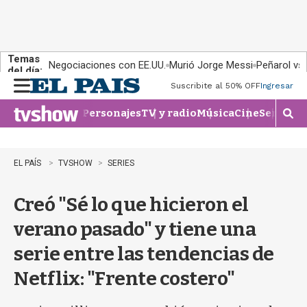
Temas
Negociaciones con EE.UU.
Murió Jorge Messi
Peñarol vs
del día:
Suscribite al 50% OFF
Ingresar
M
e
Personajes
TV y radio
Música
Cine
Series
Te
n
M
u
o
s
t
EL PAÍS
TVSHOW
SERIES
r
a
Creó "Sé lo que hicieron el
r
b
verano pasado" y tiene una
�
s
serie entre las tendencias de
q
u
Netflix: "Frente costero"
e
d