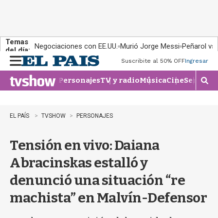
Temas
Negociaciones con EE.UU.
Murió Jorge Messi
Peñarol vs
del día:
Suscribite al 50% OFF
Ingresar
M
e
Personajes
TV y radio
Música
Cine
Series
Te
n
M
u
o
s
t
EL PAÍS
TVSHOW
PERSONAJES
r
a
Tensión en vivo: Daiana
r
b
Abracinskas estalló y
�
s
denunció una situación “re
q
u
machista” en Malvín-Defensor
e
d