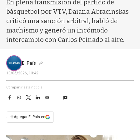
a
En plena transmisión del partido de
básquetbol por VTV, Daiana Abracinskas
criticó una sanción arbitral, habló de
machismo y generó un incómodo
intercambio con Carlos Peinado al aire.
El País
13/05/2026, 13:42
Compartir esta noticia
F
W
T
L
E
a
h
w
i
m
c
a
i
n
a
e
t
t
k
i
+
Agregar El País en
b
s
t
e
l
o
A
e
d
o
p
r
I
k
p
n