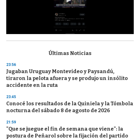
0
s
e
c
Últimas Noticias
o
n
23:56
d
Jugaban Uruguay Montevideo y Paysandú,
s
o
tiraron la pelota afuera y se produjo un insólito
f
accidente en la ruta
3
3
s
23:45
e
Conocé los resultados de la Quiniela y la Tómbola
c
nocturna del sábado 8 de agosto de 2026
o
n
d
21:59
s
"Que se juegue el fin de semana que viene": la
postura de Peñarol sobre la fijación del partido