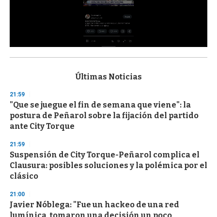
0
s
e
c
Últimas Noticias
o
n
21:59
d
"Que se juegue el fin de semana que viene": la
s
o
postura de Peñarol sobre la fijación del partido
f
ante City Torque
3
3
s
21:59
e
Suspensión de City Torque-Peñarol complica el
c
Clausura: posibles soluciones y la polémica por el
o
n
clásico
d
s
21:00
Javier Nóblega: "Fue un hackeo de una red
lumínica, tomaron una decisión un poco