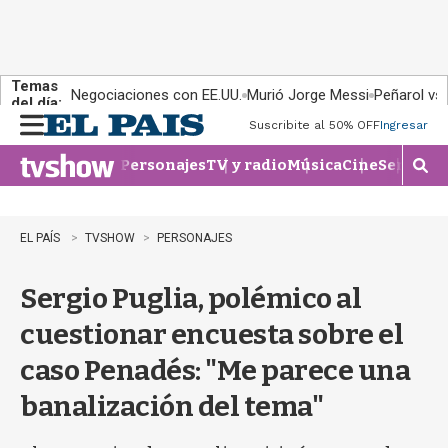
Temas
Negociaciones con EE.UU.
Murió Jorge Messi
Peñarol vs
del día:
Suscribite al 50% OFF
Ingresar
M
e
Personajes
TV y radio
Música
Cine
Series
Te
n
M
u
o
s
t
EL PAÍS
TVSHOW
PERSONAJES
r
a
Sergio Puglia, polémico al
r
b
cuestionar encuesta sobre el
�
s
caso Penadés: "Me parece una
q
u
banalización del tema"
e
d