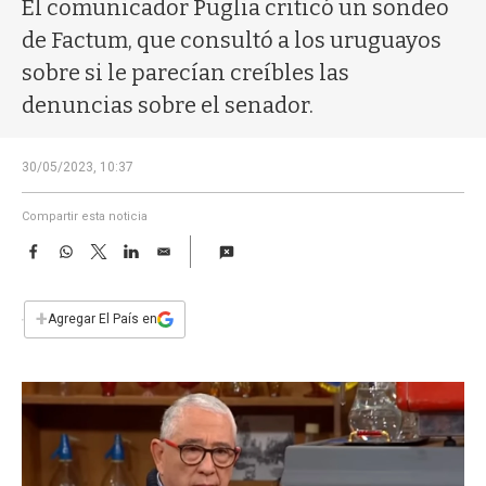
a
El comunicador Puglia criticó un sondeo
de Factum, que consultó a los uruguayos
sobre si le parecían creíbles las
denuncias sobre el senador.
30/05/2023, 10:37
Compartir esta noticia
F
W
T
L
E
a
h
w
i
m
c
a
i
n
a
e
t
t
k
i
+
Agregar El País en
b
s
t
e
l
o
A
e
d
o
p
r
I
k
p
n