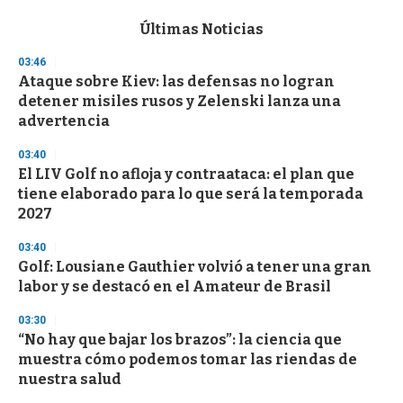
e
c
Últimas Noticias
o
n
03:46
d
Ataque sobre Kiev: las defensas no logran
s
o
detener misiles rusos y Zelenski lanza una
f
advertencia
3
3
s
03:40
e
El LIV Golf no afloja y contraataca: el plan que
c
tiene elaborado para lo que será la temporada
o
n
2027
d
s
03:40
Golf: Lousiane Gauthier volvió a tener una gran
labor y se destacó en el Amateur de Brasil
03:30
“No hay que bajar los brazos”: la ciencia que
muestra cómo podemos tomar las riendas de
nuestra salud