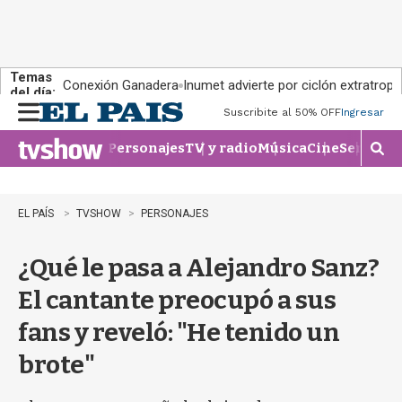
Temas
Conexión Ganadera
Inumet advierte por ciclón extratropi
del día:
Suscribite al 50% OFF
Ingresar
M
e
Personajes
TV y radio
Música
Cine
Series
Te
n
M
u
o
s
t
EL PAÍS
TVSHOW
PERSONAJES
r
a
¿Qué le pasa a Alejandro Sanz?
r
b
El cantante preocupó a sus
�
s
fans y reveló: "He tenido un
q
u
brote"
e
d