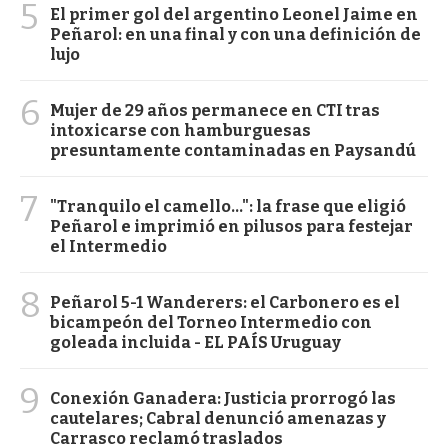
5
El primer gol del argentino Leonel Jaime en
Peñarol: en una final y con una definición de
lujo
6
Mujer de 29 años permanece en CTI tras
intoxicarse con hamburguesas
presuntamente contaminadas en Paysandú
7
"Tranquilo el camello...": la frase que eligió
Peñarol e imprimió en pilusos para festejar
el Intermedio
8
Peñarol 5-1 Wanderers: el Carbonero es el
bicampeón del Torneo Intermedio con
goleada incluida - EL PAÍS Uruguay
9
Conexión Ganadera: Justicia prorrogó las
cautelares; Cabral denunció amenazas y
Carrasco reclamó traslados