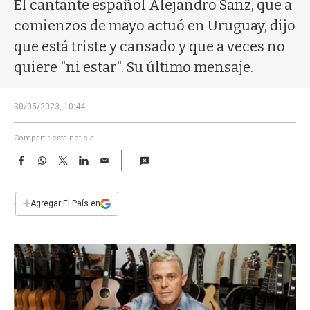
a
El cantante español Alejandro Sanz, que a
comienzos de mayo actuó en Uruguay, dijo
que está triste y cansado y que a veces no
quiere "ni estar". Su último mensaje.
30/05/2023, 10:44
Compartir esta noticia
F
W
T
L
E
a
h
w
i
m
c
a
i
n
a
e
t
t
k
i
+
Agregar El País en
b
s
t
e
l
o
A
e
d
o
p
r
I
k
p
n