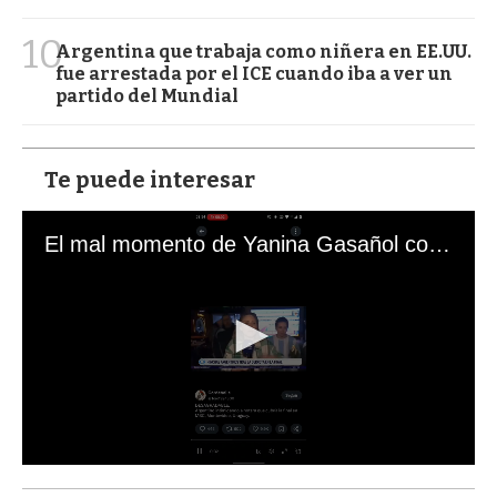
10
Argentina que trabaja como niñera en EE.UU.
fue arrestada por el ICE cuando iba a ver un
partido del Mundial
Te puede interesar
El mal momento de Yanina Gasañol con un hincha argentino en "Subrayado"
0
s