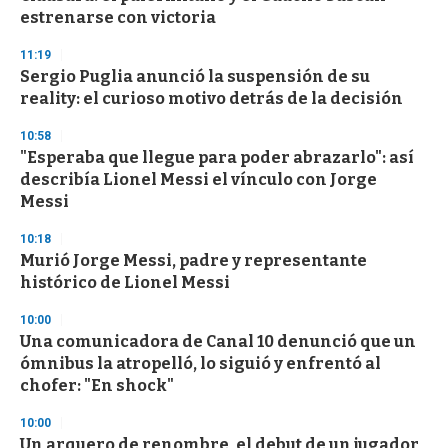
f
estrenarse con victoria
3
3
s
11:19
e
Sergio Puglia anunció la suspensión de su
c
reality: el curioso motivo detrás de la decisión
o
n
d
10:58
s
"Esperaba que llegue para poder abrazarlo": así
describía Lionel Messi el vínculo con Jorge
Messi
10:18
Murió Jorge Messi, padre y representante
histórico de Lionel Messi
10:00
Una comunicadora de Canal 10 denunció que un
ómnibus la atropelló, lo siguió y enfrentó al
chofer: "En shock"
10:00
Un arquero de renombre, el debut de un jugador