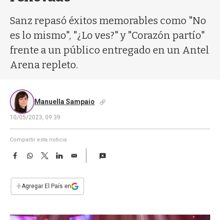
a
Sanz repasó éxitos memorables como "No
es lo mismo", "¿Lo ves?" y "Corazón partío"
frente a un público entregado en un Antel
Arena repleto.
Manuella Sampaio
10/05/2023, 09:39
Compartir esta noticia
F
W
T
L
E
a
h
w
i
m
c
a
i
n
a
e
t
t
k
i
+
Agregar El País en
b
s
t
e
l
o
A
e
d
o
p
r
I