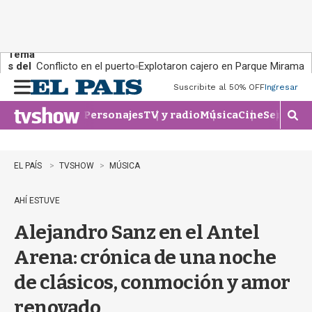
Tema
s del
Conflicto en el puerto
Explotaron cajero en Parque Miramar
día:
Suscribite al 50% OFF
Ingresar
M
e
Personajes
TV y radio
Música
Cine
Series
Te
n
M
u
o
s
t
EL PAÍS
TVSHOW
MÚSICA
r
a
AHÍ ESTUVE
r
b
Alejandro Sanz en el Antel
�
s
Arena: crónica de una noche
q
u
de clásicos, conmoción y amor
e
d
renovado