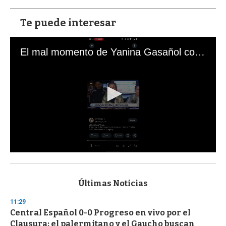
Te puede interesar
El mal momento de Yanina Gasañol con un hincha argentino en "Subrayado"
0
s
e
c
Últimas Noticias
o
n
11:29
d
Central Español 0-0 Progreso en vivo por el
s
o
Clausura: el palermitano y el Gaucho buscan