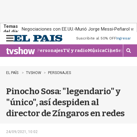
Temas
Negociaciones con EE.UU.
Murió Jorge Messi
Peñarol vs
del día:
Suscribite al 50% OFF
Ingresar
M
e
Personajes
TV y radio
Música
Cine
Series
Te
n
M
u
o
s
t
EL PAÍS
TVSHOW
PERSONAJES
r
a
Pinocho Sosa: "legendario" y
r
b
"único", así despiden al
�
s
director de Zíngaros en redes
q
u
e
d
24/09/2021, 10:02