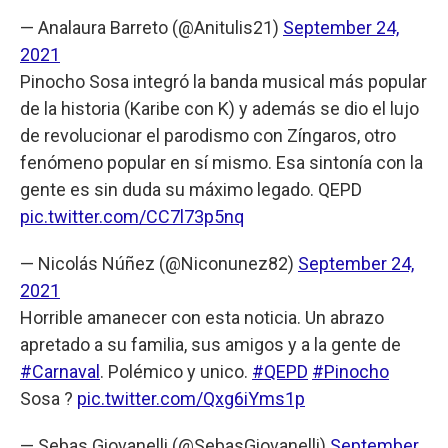
— Analaura Barreto (@Anitulis21)
September 24,
2021
Pinocho Sosa integró la banda musical más popular
de la historia (Karibe con K) y además se dio el lujo
de revolucionar el parodismo con Zíngaros, otro
fenómeno popular en sí mismo. Esa sintonía con la
gente es sin duda su máximo legado. QEPD
pic.twitter.com/CC7l73p5nq
— Nicolás Núñez (@Niconunez82)
September 24,
2021
Horrible amanecer con esta noticia. Un abrazo
apretado a su familia, sus amigos y a la gente de
#Carnaval
. Polémico y unico.
#QEPD
#Pinocho
Sosa ?
pic.twitter.com/Qxg6iYms1p
— Sebas Giovanelli (@SebasGiovanelli)
September