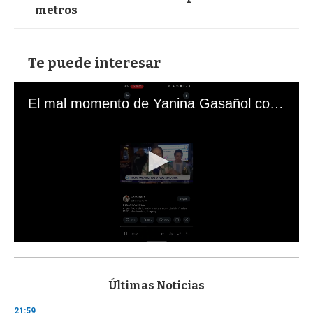
metros
Te puede interesar
El mal momento de Yanina Gasañol con un hincha argentino en "Subrayado"
0
s
e
c
Últimas Noticias
o
n
21:59