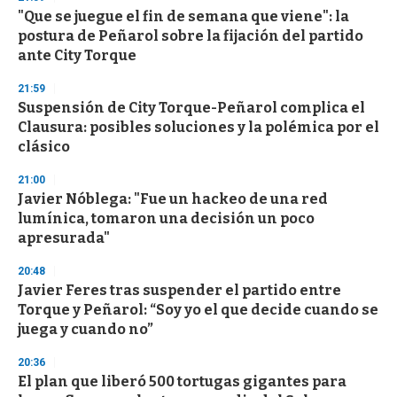
d
"Que se juegue el fin de semana que viene": la
s
o
postura de Peñarol sobre la fijación del partido
f
ante City Torque
3
3
s
21:59
e
Suspensión de City Torque-Peñarol complica el
c
Clausura: posibles soluciones y la polémica por el
o
n
clásico
d
s
21:00
Javier Nóblega: "Fue un hackeo de una red
lumínica, tomaron una decisión un poco
apresurada"
20:48
Javier Feres tras suspender el partido entre
Torque y Peñarol: “Soy yo el que decide cuando se
juega y cuando no”
20:36
El plan que liberó 500 tortugas gigantes para