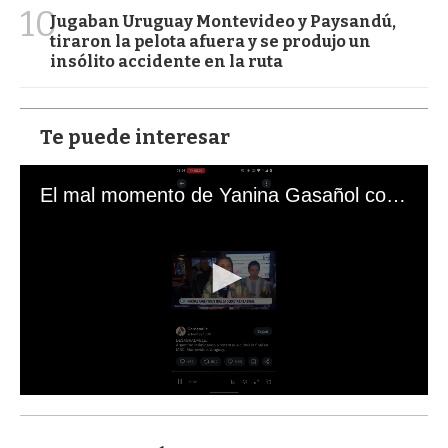
10
Jugaban Uruguay Montevideo y Paysandú,
tiraron la pelota afuera y se produjo un
insólito accidente en la ruta
Te puede interesar
El mal momento de Yanina Gasañol con un hincha argentino en "Subrayado"
0
s
e