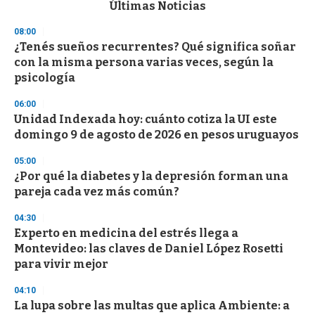
c
Últimas Noticias
o
n
08:00
d
¿Tenés sueños recurrentes? Qué significa soñar
s
o
con la misma persona varias veces, según la
f
psicología
3
3
s
06:00
e
Unidad Indexada hoy: cuánto cotiza la UI este
c
domingo 9 de agosto de 2026 en pesos uruguayos
o
n
d
05:00
s
¿Por qué la diabetes y la depresión forman una
pareja cada vez más común?
04:30
Experto en medicina del estrés llega a
Montevideo: las claves de Daniel López Rosetti
para vivir mejor
04:10
La lupa sobre las multas que aplica Ambiente: a