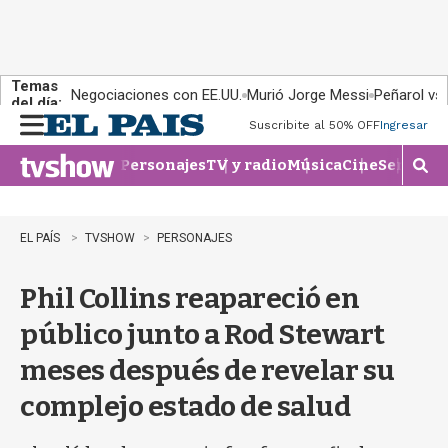
Temas
Negociaciones con EE.UU.
Murió Jorge Messi
Peñarol vs
del día:
Suscribite al 50% OFF
Ingresar
M
e
Personajes
TV y radio
Música
Cine
Series
Te
n
M
u
o
s
t
EL PAÍS
TVSHOW
PERSONAJES
r
a
Phil Collins reapareció en
r
b
público junto a Rod Stewart
�
s
meses después de revelar su
q
u
complejo estado de salud
e
d