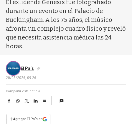
a
El exlíder de Genesis fue fotografiado
durante un evento en el Palacio de
Buckingham. A los 75 años, el músico
afronta un complejo cuadro físico y reveló
que necesita asistencia médica las 24
horas.
El País
20/05/2026, 09:26
Compartir esta noticia
F
W
T
L
E
a
h
w
i
m
c
a
i
n
a
e
t
t
k
i
+
Agregar El País en
b
s
t
e
l
o
A
e
d