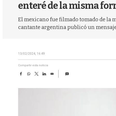
enteré de la misma fo
El mexicano fue filmado tomado de la m
cantante argentina publicó un mensaje 
13/02/2024, 16:49
Compartir esta noticia
F
W
T
L
E
a
h
w
i
m
c
a
i
n
a
e
t
t
k
i
b
s
t
e
l
o
A
e
d
o
p
r
I
k
p
n