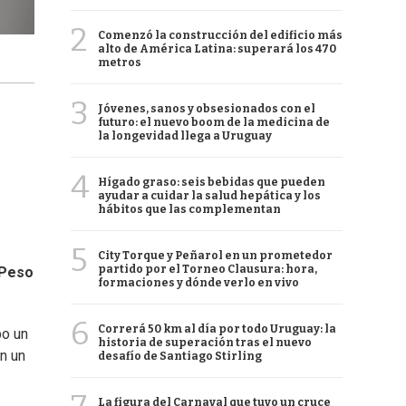
2
Comenzó la construcción del edificio más
alto de América Latina: superará los 470
metros
3
Jóvenes, sanos y obsesionados con el
futuro: el nuevo boom de la medicina de
la longevidad llega a Uruguay
4
Hígado graso: seis bebidas que pueden
ayudar a cuidar la salud hepática y los
hábitos que las complementan
5
City Torque y Peñarol en un prometedor
partido por el Torneo Clausura: hora,
Peso
formaciones y dónde verlo en vivo
6
Correrá 50 km al día por todo Uruguay: la
bo un
historia de superación tras el nuevo
on un
desafío de Santiago Stirling
La figura del Carnaval que tuvo un cruce