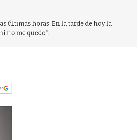
s
q
u
e
 últimas horas. En la tarde de hoy la
d
hí no me quedo".
a
 en