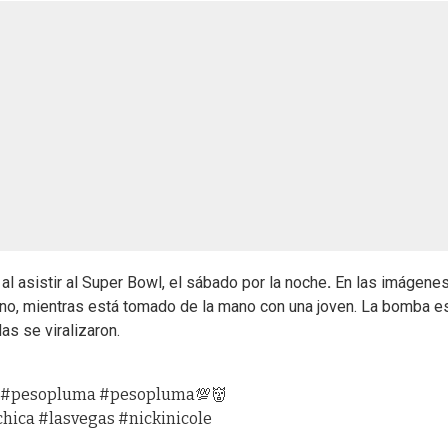
al asistir al Super Bowl, el sábado por la noche
.
En las imágene
ino, mientras está tomado de la mano con una joven. La bomba es
s se viralizaron.
#pesopluma
#pesopluma💯👹
chica
#lasvegas
#nickinicole