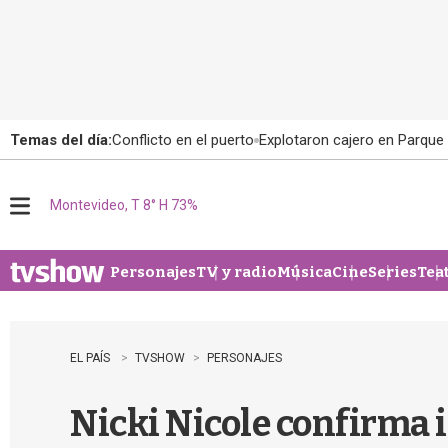
Temas del día:
Conflicto en el puerto
Explotaron cajero en Parque
Montevideo, T 8° H 73%
M
e
n
u
Personajes
TV y radio
Música
Cine
Series
Tea
EL PAÍS
TVSHOW
PERSONAJES
Nicki Nicole confirma 