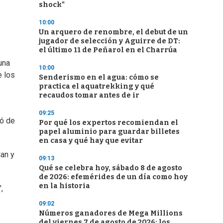
shock"
10:00
Un arquero de renombre, el debut de un
jugador de selección y Aguirre de DT:
el último 11 de Peñarol en el Charrúa
una
10:00
e los
Senderismo en el agua: cómo se
practica el aquatrekking y qué
recaudos tomar antes de ir
09:25
ró de
Por qué los expertos recomiendan el
papel aluminio para guardar billetes
en casa y qué hay que evitar
dan y
09:13
Qué se celebra hoy, sábado 8 de agosto
de 2026: efemérides de un día como hoy
en la historia
,
09:02
Números ganadores de Mega Millions
del viernes 7 de agosto de 2026: los