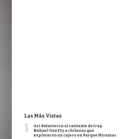
Las Más Vistas
1
Así detuvieron al cantante de trap
Nahuel One23 y a chilenos que
explotaron un cajero en Parque Miramar