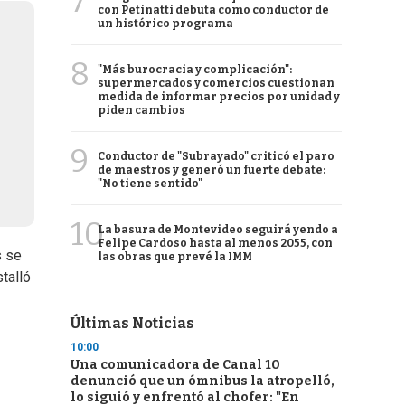
7
con Petinatti debuta como conductor de
un histórico programa
8
"Más burocracia y complicación":
supermercados y comercios cuestionan
medida de informar precios por unidad y
piden cambios
9
Conductor de "Subrayado" criticó el paro
de maestros y generó un fuerte debate:
"No tiene sentido"
10
La basura de Montevideo seguirá yendo a
Felipe Cardoso hasta al menos 2055, con
s se
las obras que prevé la IMM
talló
Últimas Noticias
10:00
Una comunicadora de Canal 10
denunció que un ómnibus la atropelló,
lo siguió y enfrentó al chofer: "En