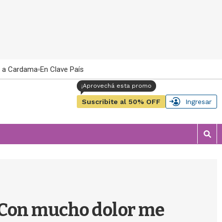
 a Cardama
En Clave País
Suscribite al 50% OFF
Ingresar
M
o
s
t
r
a
r
 "Con mucho dolor me
b
�