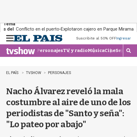
Tema
s del
Conflicto en el puerto
Explotaron cajero en Parque Miramar
día:
Suscribite al 50% OFF
Ingresar
M
e
Personajes
TV y radio
Música
Cine
Series
Te
n
M
u
o
s
t
EL PAÍS
TVSHOW
PERSONAJES
r
a
Nacho Álvarez reveló la mala
r
b
costumbre al aire de uno de los
�
s
periodistas de "Santo y seña":
q
u
"Lo pateo por abajo"
e
d