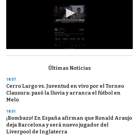
0
s
e
c
Últimas Noticias
o
n
18:57
d
Cerro Largo vs. Juventud en vivo por el Torneo
s
o
Clausura: pasó la lluvia y arranca el fútbol en
f
Melo
3
3
s
18:51
e
¡Bombazo! En España afirman que Ronald Araujo
c
deja Barcelona y será nuevo jugador del
o
n
Liverpool de Inglaterra
d