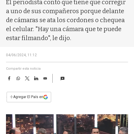
a
El periodista contó que tiene que corregir
a uno de sus compañeros porque delante
de cámaras se ata los cordones o chequea
el celular. "Hay una cámara que te puede
estar filmando", le dijo.
04/06/2024, 11:12
Compartir esta noticia
F
W
T
L
E
a
h
w
i
m
c
a
i
n
a
e
t
t
k
i
+
Agregar El País en
b
s
t
e
l
o
A
e
d
o
p
r
I
k
p
n