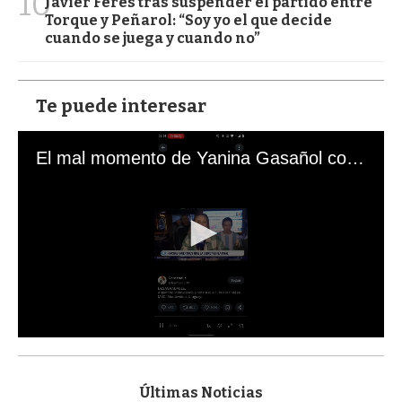
10
Javier Feres tras suspender el partido entre
Torque y Peñarol: “Soy yo el que decide
cuando se juega y cuando no”
Te puede interesar
El mal momento de Yanina Gasañol con un hincha argentino en "Subrayado"
0
s
e
c
Últimas Noticias
o