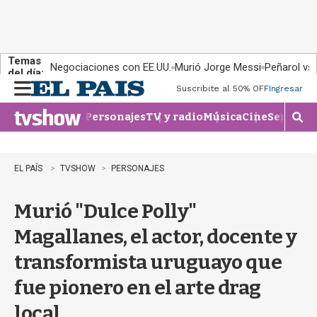
Temas
Negociaciones con EE.UU.
Murió Jorge Messi
Peñarol vs
del día:
Suscribite al 50% OFF
Ingresar
M
e
Personajes
TV y radio
Música
Cine
Series
Te
n
M
u
o
s
t
EL PAÍS
TVSHOW
PERSONAJES
r
a
Murió "Dulce Polly"
r
b
Magallanes, el actor, docente y
�
s
transformista uruguayo que
q
u
fue pionero en el arte drag
e
d
local