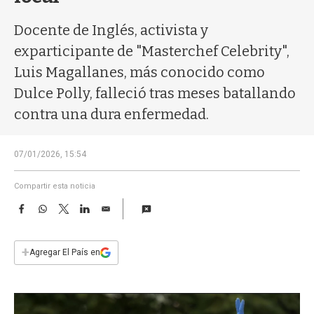
a
Docente de Inglés, activista y
exparticipante de "Masterchef Celebrity",
Luis Magallanes, más conocido como
Dulce Polly, falleció tras meses batallando
contra una dura enfermedad.
07/01/2026, 15:54
Compartir esta noticia
F
W
T
L
E
a
h
w
i
m
c
a
i
n
a
e
t
t
k
i
+
Agregar El País en
b
s
t
e
l
o
A
e
d
o
p
r
I
k
p
n