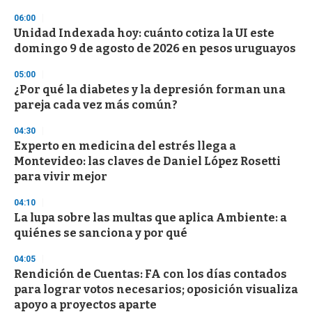
n
06:00
d
Unidad Indexada hoy: cuánto cotiza la UI este
s
o
domingo 9 de agosto de 2026 en pesos uruguayos
f
3
05:00
3
s
¿Por qué la diabetes y la depresión forman una
e
pareja cada vez más común?
c
o
04:30
n
d
Experto en medicina del estrés llega a
s
Montevideo: las claves de Daniel López Rosetti
para vivir mejor
04:10
La lupa sobre las multas que aplica Ambiente: a
quiénes se sanciona y por qué
04:05
Rendición de Cuentas: FA con los días contados
para lograr votos necesarios; oposición visualiza
apoyo a proyectos aparte