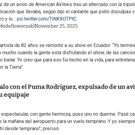
 de un avión de American Airlines tras un altercado con la tripul
cación que llevaba, según dijo el cantante que pidió disculpas v
zó y lo…
pic.twitter.com/TiNKXOTPtC
fedeflowersok)
November 25, 2025
l artista de 82 años se remontó a su show en Ecuador: “Yo termin
o mucho cuando la gente está disfrutando el show, de las cancio
 bailar. Yo creo que para eso fui hecho en la vida, para entretene
 la Tierra”.
lo con el Puma Rodríguez, expulsado de un av
su equipaje
 espectacular, con gente hermosa, pues uno no duerme. Pasé ca
 de la mañana del aeropuerto para un vuelo temprano. Y yo siempr
ahí desde temprano", precisó.