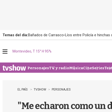
Temas del día:
Bañados de Carrasco
Líos entre Policía e hinchas
Montevideo, T 15° H 95%
M
e
n
u
Personajes
TV y radio
Música
Cine
Series
Tea
EL PAÍS
TVSHOW
PERSONAJES
"Me echaron como un d