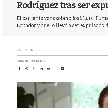
Rodríguez tras ser exp
El cantante venezolano José Luis “Puma”
Ecuador y que lo llevó a ser expulsado
26/11/2025, 11:41
Compartir esta noticia
F
W
T
L
E
a
h
w
i
m
c
a
i
n
a
e
t
t
k
i
b
s
t
e
l
o
A
e
d
o
p
r
I
k
p
n