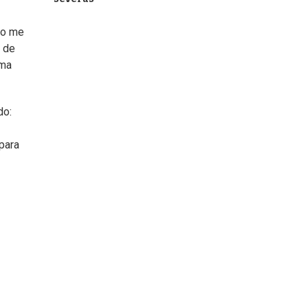
 no me
o de
ama
do:
para