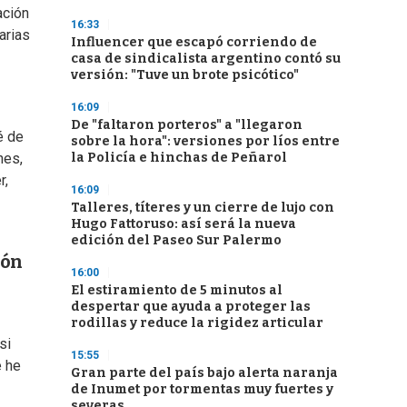
ación
16:33
arias
Influencer que escapó corriendo de
casa de sindicalista argentino contó su
versión: "Tuve un brote psicótico"
16:09
De "faltaron porteros" a "llegaron
é de
sobre la hora": versiones por líos entre
la Policía e hinchas de Peñarol
nes,
r,
16:09
Talleres, títeres y un cierre de lujo con
Hugo Fattoruso: así será la nueva
edición del Paseo Sur Palermo
ión
16:00
El estiramiento de 5 minutos al
despertar que ayuda a proteger las
rodillas y reduce la rigidez articular
si
15:55
e he
Gran parte del país bajo alerta naranja
de Inumet por tormentas muy fuertes y
severas