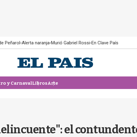
 de Peñarol
Alerta naranja
Murió Gabriel Rossi
En Clave País
tro y Carnaval
Libros
Arte
elincuente": el contundent