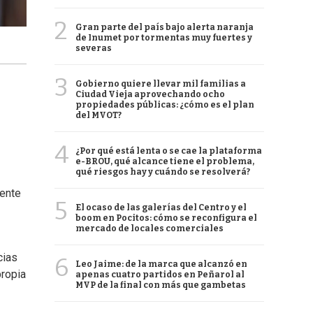
2
Gran parte del país bajo alerta naranja
de Inumet por tormentas muy fuertes y
severas
3
Gobierno quiere llevar mil familias a
Ciudad Vieja aprovechando ocho
propiedades públicas: ¿cómo es el plan
del MVOT?
4
¿Por qué está lenta o se cae la plataforma
e-BROU, qué alcance tiene el problema,
qué riesgos hay y cuándo se resolverá?
dente
5
El ocaso de las galerías del Centro y el
boom en Pocitos: cómo se reconfigura el
mercado de locales comerciales
cias
6
Leo Jaime: de la marca que alcanzó en
propia
apenas cuatro partidos en Peñarol al
MVP de la final con más que gambetas