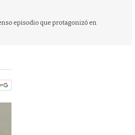
s
q
u
e
 tenso episodio que protagonizó en
d
a
 en