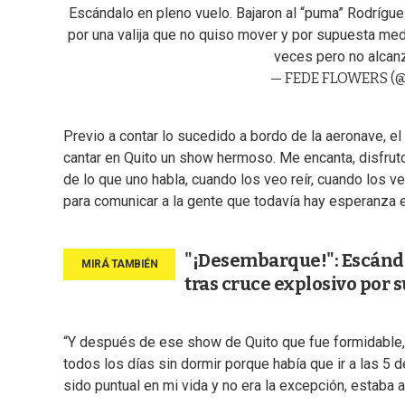
Escándalo en pleno vuelo. Bajaron al “puma” Rodríguez
por una valija que no quiso mover y por supuesta medi
veces pero no alcan
— FEDE FLOWERS (@
Previo a contar lo sucedido a bordo de la aeronave, e
cantar en Quito un show hermoso. Me encanta, disfrut
de lo que uno habla, cuando los veo reír, cuando los veo
para comunicar a la gente que todavía hay esperanza en
"¡Desembarque!": Escánda
tras cruce explosivo por 
“Y después de ese show de Quito que fue formidable,
todos los días sin dormir porque había que ir a las 5
sido puntual en mi vida y no era la excepción, estaba 