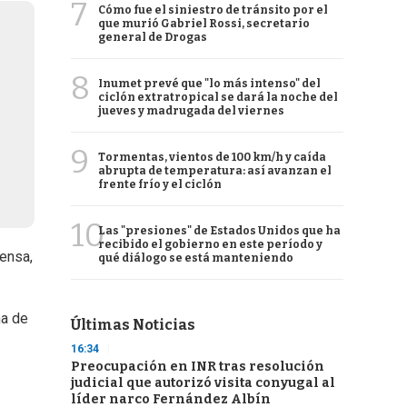
7
Cómo fue el siniestro de tránsito por el
que murió Gabriel Rossi, secretario
general de Drogas
8
Inumet prevé que "lo más intenso" del
ciclón extratropical se dará la noche del
jueves y madrugada del viernes
9
Tormentas, vientos de 100 km/h y caída
abrupta de temperatura: así avanzan el
frente frío y el ciclón
10
Las "presiones" de Estados Unidos que ha
recibido el gobierno en este período y
rensa,
qué diálogo se está manteniendo
na de
Últimas Noticias
16:34
Preocupación en INR tras resolución
judicial que autorizó visita conyugal al
líder narco Fernández Albín