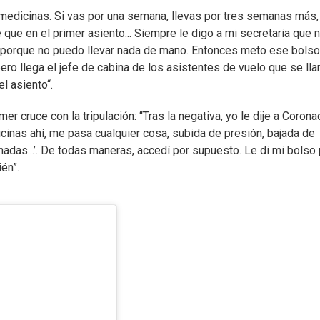
 medicinas. Si vas por una semana, llevas por tres semanas más,
é que en el primer asiento... Siempre le digo a mi secretaria que
o porque no puedo llevar nada de mano. Entonces meto ese bols
ero llega el jefe de cabina de los asistentes de vuelo que se ll
l asiento“.
er cruce con la tripulación: “Tras la negativa, yo le dije a Corona
inas ahí, me pasa cualquier cosa, subida de presión, bajada de
adas...’. De todas maneras, accedí por supuesto. Le di mi bolso 
én”.